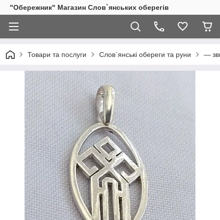
"Обережник" Магазин Слов`янських оберегів
Товари та послуги
Слов`янські обереги та руни
— зв