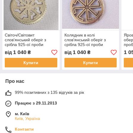
Світоч/Світовит
Колядник в колі
Яров
слов'янський оберіг з
слов'янський оберіг з
обері
срібла 925-ої проби
срібла 925-ої проби
про
1 040
1 040
1 0
від
₴
від
₴
Купити
Купити
Про нас
99% позитивних з 135 відгуків за рік
Працює з 29.11.2013
м. Київ
Київ, Україна
Контакти