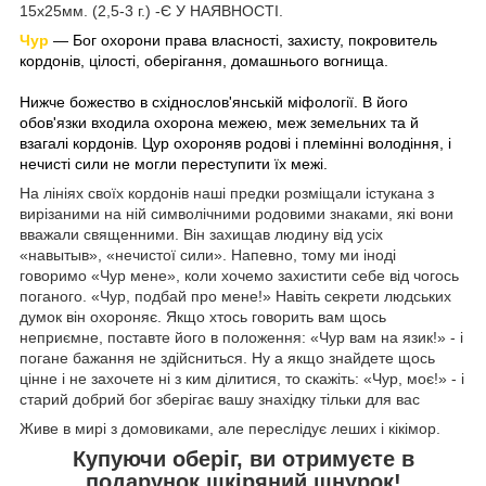
15х25мм. (2,5-3 г.) -Є У НАЯВНОСТІ.
Чур
― Бог охорон
и права власності, захисту, покровитель
кордонів, цілості, оберігання, домашнього вогнища.
Нижче божество в східнослов'янській міфології. В його
обов'язки входила охорона межею, меж земельних та й
взагалі кордонів. Цур охороняв родові і племінні володіння, і
нечисті сили не могли переступити їх межі.
На лініях своїх кордонів наші предки розміщали істукана з
вирізаними на ній символічними родовими знаками, які вони
вважали священними. Він захищав людину від усіх
«навытыв», «нечистої сили». Напевно, тому ми іноді
говоримо «Чур мене», коли хочемо захистити себе від чогось
поганого. «Чур, подбай про мене!» Навіть секрети людських
думок він охороняє. Якщо хтось говорить вам щось
неприємне, поставте його в положення: «Чур вам на язик!» - і
погане бажання не здійсниться. Ну а якщо знайдете щось
цінне і не захочете ні з ким ділитися, то скажіть: «Чур, моє!» - і
старий добрий бог зберігає вашу знахідку тільки для вас
Живе в мирі з домовиками, але переслідує леших і кікімор.
Купуючи оберіг, ви отримуєте в
подарунок шкіряний шнурок!