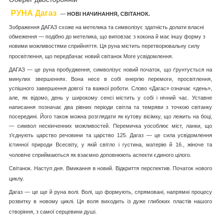
РУНА Дагаз
—
НОВІ НАЧИНАННЯ, СВІТАНОК.
Зображення ДАГАЗ схоже на метелика та символізує здатність долати власні
обмеження — подібно до метелика, що виповзає з кокона й має іншу форму з
новими можливостями сприйняття. Ця руна містить перетворювальну силу
просвітлення, що передбачає новий світанок More усвідомлення.
ДАГАЗ — це руна пробудження, символізує новий початок, що ґрунтується на
минулих звершеннях. Вона несе в собі енергію перемоги, просвітлення,
успішного завершення довгої та важкої роботи. Слово «Дагас» означає «день»,
але, як відомо, день у широкому сенсі містить у собі і нічний час. Уставне
написання позначає два рівних періоди світла та темряви з точкою світанку
посередині. Його також можна розглядати як кутову вісімку, що лежить на боці,
— символ нескінченних можливостей. Перемичка уособлює міст, ланки, що
з'єднують царство речовини та царство 125. Дагаз — це сила усвідомлення
істинної природи Всесвіту, у якій світло і густина, матерію й 16., жіноче та
чоловіче сприймаються як взаємно доповнюють аспекти єдиного цілого.
Світанок. Наступ дня. Вмикання в новий. Відкриття перспектив. Початок нового
циклу.
Дагаз — це ще й руна волі. Волі, що формують, спрямовані, напрямні процесу
розвитку в новому циклі. Ця воля виходить із дуже глибоких пластів нашого
створіння, з самої серцевини душі.