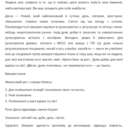
Людина має повірити в те, що в новому циклі можуть побути різні бажання,
найтьомітніші мрії. Він має розкрити для себе майбутнє.
Дагаз — Новий, який найсмачніший із сутінку день, світанок, зростання,
збільшення. Символ нових починань. Світло під час виїзду з тунелю.
Рекомендується використовувати в рунескриптах у результурі та зв'язці з якою-
небудь акцентувальною руною. Іноді дуже добре в захисних та універсальних
рунескриптах зв'язати з алгеброю. Виходить цікаво й ефективно. Для
рунескриптів ділових, зв'язати з ФЕХУ, але краще з ТІР. Це дуже сильне
результувальне поєднання; нехай хтось спробує запобігти — знесе як улюблені.
Але це поєднання треба використовувати тільки в тому разі, якщо ви чи людина,
для якої виготовляється амулет, вміє «брати бика за рог». Дуже добра для магії
вдома та сім'ї. Дійсно, дуже позитивна, і не перевертається — це тішить.
Використання
Фінансовий ріст і справи бізнесу.
2. Для поліпшення позицій і положення свого чи когось.
3. Нові починання.
4. Поліпшення в магії вдома та сім'ї.
Руне Дагаз відповідає камені Азурит.
Значення: світлий час доби, день, світло
Здоров'я: Зміцнює здатність організму до регенерації, підвищує опірність,