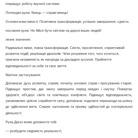
покращує роботу імунної системи.
Потенціал руни: Кінець — справі вінець!
Основні властивості: Позитивна трансформація, успішне завершення, єдність.
послання руни: Не бійся бути світлом на дорозі інших людей!
лизне значення:
Радикальні зміни, повна трансформація. Світло, просвітлення, сприятливий
розвиток подій, реалізація ідеазолів. Чітке розуміння того, чого хочеться,
приємна незамінність як нагорода за докладені зусилля. Прийняття
відповідальності за себе та своє життя.
Магічне застосування:
Допомагає духу розвитку, сприяє початку ночових справ і просуванню старих.
Підвищує престиж, дає змогу завершити період невдач і смутку. Повертає
здоров'я, об'єднує сім'ю та пом'якшує конфлікти. Підвищує відповідальність,
уможливлює цілісне сприйняття світу, допомагає подолати перешкоди на шляху
до здійснення мети. Сприяє натхненню та прояву здібностей до езотеріольної
діяльності.
Руна Дагаз може допомогти тобі:
— розбудити свідомість реальності;