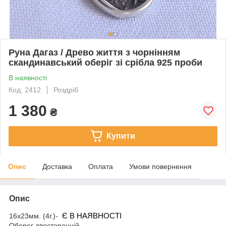
Руна Дагаз / Древо життя з чорнінням
скандинавський оберіг зі срібла 925 проби
В наявності
Код: 2412
Роздріб
1 380
₴
Купити
Опис
Доставка
Оплата
Умови повернення
Опис
16х23мм. (4г.)-
Є
В
НАЯВНОСТІ
Оберег двосторонній