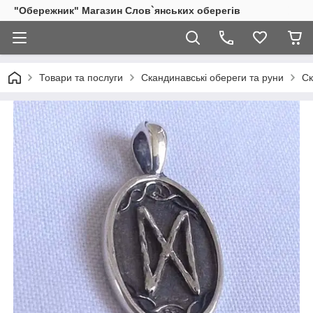
"Обережник" Магазин Слов`янських оберегів
Товари та послуги
Скандинавські обереги та руни
Ск