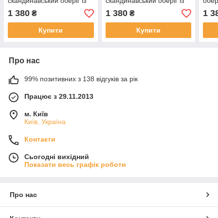
скандинавський оберіг із
скандинавський оберіг із
обер
срібла 925 проби
срібла 925 проби
1 380
1 380
1 3
₴
₴
Купити
Купити
Про нас
99% позитивних з 138 відгуків за рік
Працює з 29.11.2013
м. Київ
Київ, Україна
Контакти
Сьогодні вихідний
Показати весь графік роботи
Про нас