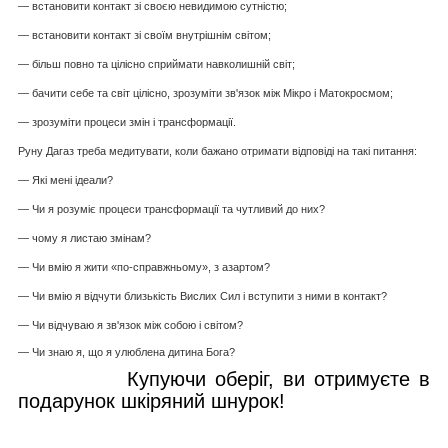
— встановити контакт зі своєю невидимою сутністю;
— встановити контакт зі своїм внутрішнім світом;
— більш повно та цілісно сприймати навколишній світ;
— бачити себе та світ цілісно, зрозуміти зв'язок між Мікро і Матокросмом;
— зрозуміти процеси змін і трансформації.
Руну Дагаз треба медитувати, коли бажано отримати відповіді на такі питання:
— Які мені ідеали?
— Чи я розуміє процеси трансформації та чутливий до них?
— чому я листаю змінам?
— Чи вмію я жити «по-справжньому», з азартом?
— Чи вмію я відчути близькість Вислих Сил і вступити з ними в контакт?
— Чи відчуваю я зв'язок між собою і світом?
— Чи знаю я, що я улюблена дитина Бога?
Купуючи оберіг, ви отримуєте в
подарунок шкіряний шнурок!