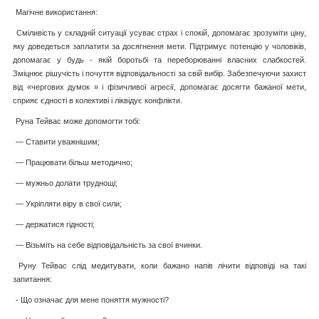
Магічне використання:
Сміливість у складній ситуації усуває страх і спокій, допомагає зрозуміти ціну,
яку доведеться заплатити за досягнення мети. Підтримує потенцію у чоловіків,
допомагає у будь - якій боротьбі та переборюванні власних слабкостей.
Зміцнює рішучість і почуття відповідальності за свій вибір. Забезпечуючи захист
від «чергових думок » і фізичливої агресії, допомагає досягти бажаної мети,
сприяє єдності в колективі і ліквідує конфлікти.
Руна Тейвас може допомогти тобі:
— Ставити уважнішим;
— Працювати більш методично;
— мужньо долати труднощі;
— Укріпляти віру в свої сили;
— держатися гідності;
— Візьміть на себе відповідальність за свої вчинки.
Руну Тейвас слід медитувати, коли бажано напів лічити відповіді на такі
запитання:
- Що означає для мене поняття мужності?