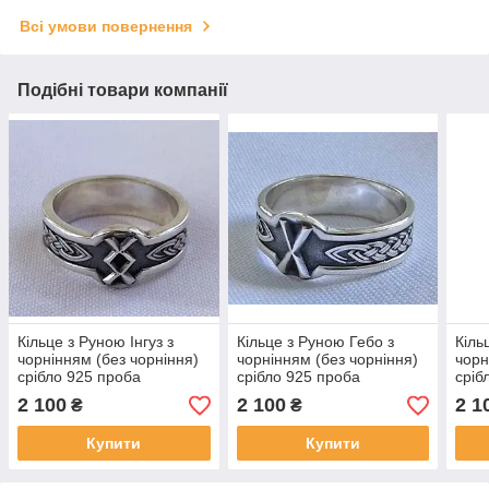
Всі умови повернення
Подібні товари компанії
Кільце з Руною Інгуз з
Кільце з Руною Гебо з
Кіль
чорнінням (без чорніння)
чорнінням (без чорніння)
чорн
срібло 925 проба
срібло 925 проба
сріб
2 100
2 100
2 1
₴
₴
Купити
Купити