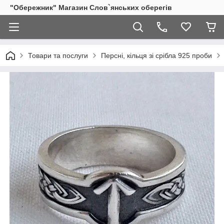
"Обережник" Магазин Слов`янських оберегів
Товари та послуги
Персні, кільця зі срібла 925 проби