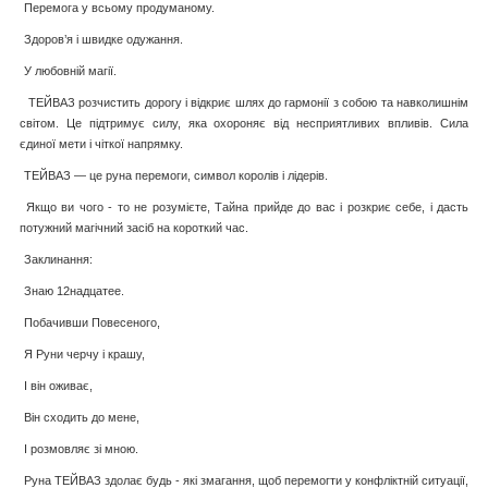
Перемога у всьому продуманому.
Здоров’я і швидке одужання.
У любовній магії.
ТЕЙВАЗ розчистить дорогу і відкриє шлях до гармонії з собою та навколишнім
світом. Це підтримує силу, яка охороняє від несприятливих впливів. Сила
єдиної мети і чіткої напрямку.
ТЕЙВАЗ — це руна перемоги, символ королів і лідерів.
Якщо ви чого - то не розумієте, Тайна прийде до вас і розкриє себе, і дасть
потужний магічний засіб на короткий час.
Заклинання:
Знаю 12надцатее.
Побачивши Повесеного,
Я Руни черчу і крашу,
І він оживає,
Він сходить до мене,
І розмовляє зі мною.
Руна ТЕЙВАЗ здолає будь - які змагання, щоб перемогти у конфліктній ситуації,