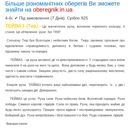
Більше різноманітних оберегів Ви зможете
знайти на
oberegnik.in.ua
4-6г. ✔ Під замовлення (7 Днів). Срібло 925
ТЕЙВАЗ (Тир)
- Це магнетична руна, вогненне червоного кольору, її
стихія. Ця об’явлення руне бог ТЮР.
Спочатку Тюр був Всеотцем і небесним богом. Тюру закликає прохання про
відновлення справедливості, допомогу в битвах і судових позовах, про
підтримку закону та порядку.
ТЕЙВАЗ - це руна активної дії та цілеспрямованості. У стародавні часи воїни
наносили її на руки на мечі та щити. Вона допоможе у будь-якому бою, у тому
числі з самим собою. Зміцнює рішучість, дасть силу раціональному мисленню,
здатність мислити і порівнювати.
Енергія руни ТЕЙВАЗ втілить ваші найсміливіші ідеї, перетворить їх у дію і
полегшить швидка дія Довершено.
ТЕЙВАЗ це успіх. Руна сили. Руна небесних богів. Всесвітній порядок. Руна
победы. Символ королів і лідерів. Сила по праву. Руна, яка підходить майже до
будь-якого рунескрипту. Працює проти відмов і несправедливих звинувачень.
Бойцевий дух. Руна випробувань і безстрашності в бою. Руда справжніх лідерів.
Використання: