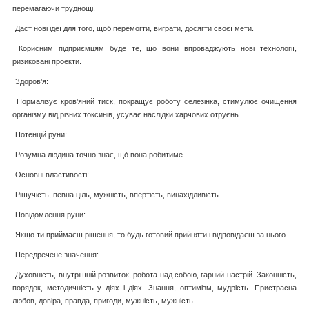
перемагаючи труднощі.
Даст нові ідеї для того, щоб перемогти, виграти, досягти своєї мети.
Корисним підприємцям буде те, що вони впроваджують нові технології,
ризиковані проекти.
Здоров’я:
Нормалізує кров’яний тиск, покращує роботу селезінка, стимулює очищення
організму від різних токсинів, усуває наслідки харчових отруєнь
Потенцій руни:
Розумна людина точно знає, що́ вона робитиме.
Основні властивості:
Рішучість, певна ціль, мужність, впертість, винахідливість.
Повідомлення руни:
Якщо ти приймаєш рішення, то будь готовий прийняти і відповідаєш за нього.
Передречене значення:
Духовність, внутрішній розвиток, робота над собою, гарний настрій. Законність,
порядок, методичність у діях і діях. Знання, оптимізм, мудрість. Пристрасна
любов, довіра, правда, пригоди, мужність, мужність.