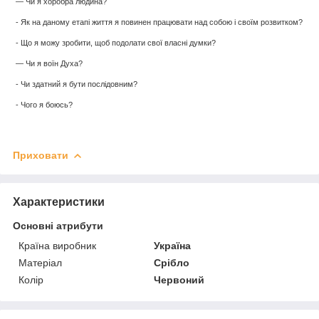
— Чи я хоробра людина?
- Як на даному етапі життя я повинен працювати над собою і своїм розвитком?
- Що я можу зробити, щоб подолати свої власні думки?
— Чи я воїн Духа?
- Чи здатний я бути послідовним?
- Чого я боюсь?
Приховати
Характеристики
Основні атрибути
Країна виробник
Україна
Матеріал
Срібло
Колір
Червоний