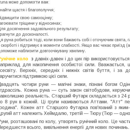
una може допомогти вам:
найти щастя і благополуччя;
ідвищити свою самооцінку;
агоювати тріщини у відносинах;
ля досягнення задовільного результату;
рагнути до досконалості.
я руна робиться тоді, коли вони бажають собі і оточуючим свята, г
 скорботі і підтримує в моменти слабкості. Якщо вас чекає приїзд (
опоможе наблизити довгоочікувану хвилину.
Рунічне коло
з
давніх-давен і до цих пір використовується 
наприклад для накопичення особистої сили. Вважається, 
всесвіту. Верхніх, середніх і нижніх світів буття, і за
аручитися підтримкою цієї сили.
Двадцять чотири руни ― магічні знаки, пізнані богом Оді
Іггдрассіль. Кожна руна ― суть закон світобудови, керуюч
авколишню реальність. Старший Футарк складається з 24 ру
по 8 рун в кожній. Ці групи називаються Аттами. "Атт" пе
"родина". Кожен атт Старшого Футарка пов'язаний з яким
ругий атт належить Хеймдалю, третій ― Тюру (Тюр ― однору
уни, розташовані по колу, утворять рунічний коло. Це частин
ередшестя всього, вивільнення енергії для нових починань.