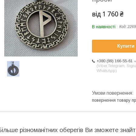
від
1 760 ₴
В наявності
Код:
2269
Купити
+380 (99) 166-55-61
(Viber,Telegram, Signa
WhatsApp)
повернення товару п
Більше різноманітних оберегів Ви зможете знай