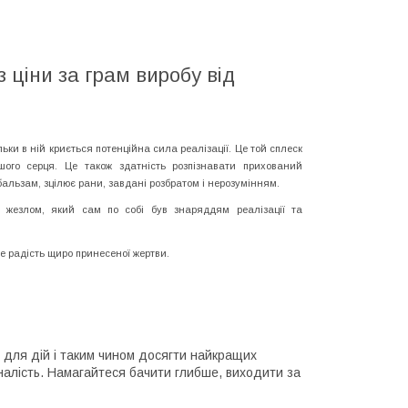
 ціни за грам виробу від
 в ній криється потенційна сила реалізації. Це той сплеск
ого серця. Це також здатність розпізнавати прихований
бальзам, зцілює рани, завдані розбратом і нерозумінням.
жезлом, який сам по собі був знаряддям реалізації та
е радість щиро принесеної жертви.
ля дій і таким чином досягти найкращих
оналість. Намагайтеся бачити глибше, виходити за