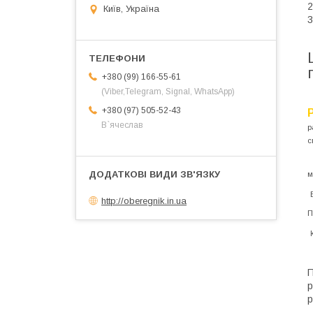
2
Київ, Україна
3
+380 (99) 166-55-61
(Viber,Telegram, Signal, WhatsApp)
+380 (97) 505-52-43
В`ячеслав
р
с
м
http://oberegnik.in.ua
П
П
р
р