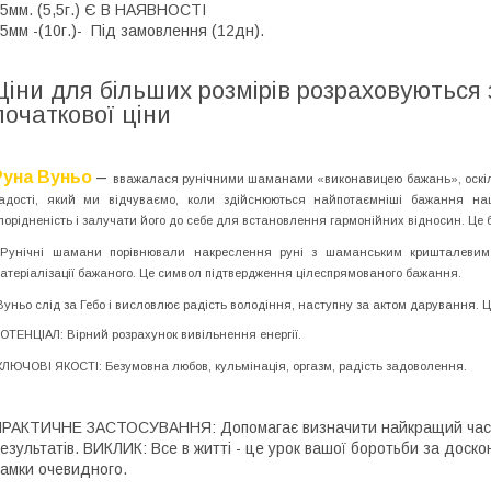
5мм. (5,5г.) Є В НАЯВНОСТІ
5мм -(10г.)- Під замовлення (12дн).
Ціни для більших розмірів розраховуються з
початкової ціни
Руна Вуньо
–
вважалася рунічними шаманами «виконавицею бажань», оскільки
адості, який ми відчуваємо, коли здійснюються найпотаємніші бажання наш
порідненість і залучати його до себе для встановлення гармонійних відносин. Це 
Рунічні шамани порівнювали накреслення руні з шаманським кришталевим 
атеріалізації бажаного. Це символ підтвердження цілеспрямованого бажання.
Вуньо слід за Гебо і висловлює радість володіння, наступну за актом дарування. Ц
ОТЕНЦІАЛ: Вірний розрахунок вивільнення енергії.
КЛЮЧОВІ ЯКОСТІ: Безумовна любов, кульмінація, оргазм, радість задоволення.
РАКТИЧНЕ ЗАСТОСУВАННЯ: Допомагає визначити найкращий час д
езультатів. ВИКЛИК: Все в житті - це урок вашої боротьби за доск
амки очевидного.