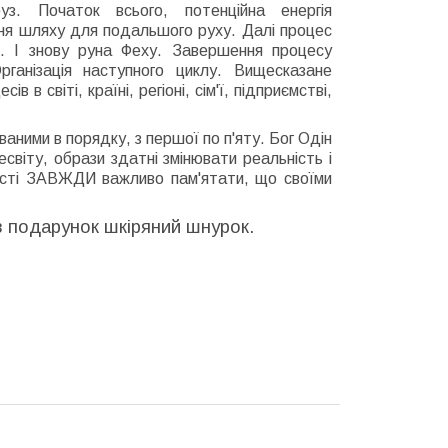
уз. Початок всього, потенційна енергія
ння шляху для подальшого руху. Далі процес
я. І знову руна Феху. Завершення процесу
рганізація наступного циклу. Вищесказане
в в світі, країні, регіоні, сім'ї, підприємстві,
ними в порядку, з першої по п'яту. Бог Одін
світу, образи здатні змінювати реальність і
ності ЗАВЖДИ важливо пам'ятати, що своїми
в подарунок шкіряний шнурок.