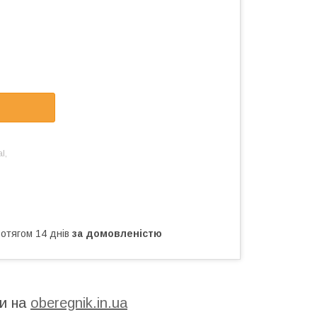
l,
ротягом 14 днів
за домовленістю
ти на
oberegnik.in.ua