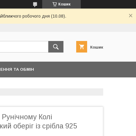
Кошик
айближчого робочого дня (10.08).
Кошик
ЕННЯ ТА ОБМІН
 Рунічному Колі
ий оберіг із срібла 925