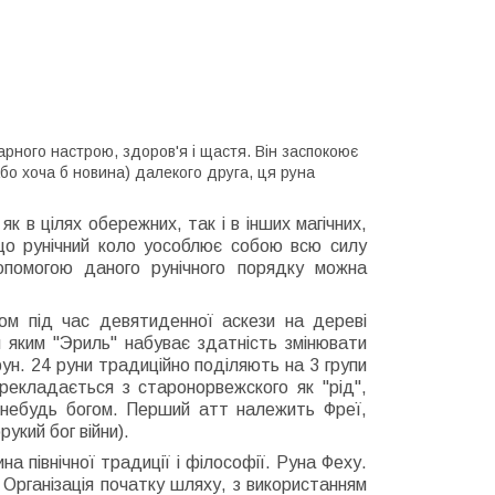
арного настрою, здоров'я і щастя. Він заспокоює
або хоча б новина) далекого друга, ця руна
як в цілях обережних, так і в інших магічних,
що рунічний коло уособлює собою всю силу
 допомогою даного рунічного порядку можна
ном під час девятиденної аскези на дереві
и яким "Эриль" набуває здатність змінювати
н. 24 руни традиційно поділяють на 3 групи
рекладається з старонорвежского як "рід",
-небудь богом. Перший атт належить Фреї,
кий бог війни).
а північної традиції і філософії. Руна Феху.
 Організація початку шляху, з використанням