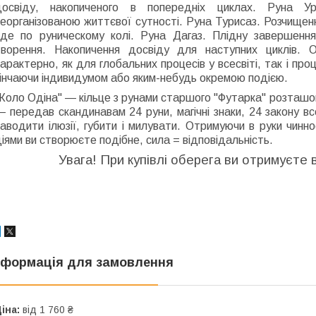
досвіду, накопиченого в попередніх циклах. Руна Ур
неорганізованою життєвої сутності. Руна Турисаз. Розчище
йде по руническому колі. Руна Дагаз. Плідну завершенн
творення. Накопичення досвіду для наступних циклів. О
арактерно, як для глобальних процесів у всесвіті, так і процесі
інчаючи індивидумом або яким-небудь окремою подією.
Коло Одіна" ― кільце з рунами старшого "Футарка" розташова
 передав скандинавам 24 руни, магічні знаки, 24 закону все
наводити ілюзії, губити і милувати. Отримуючи в руки чин
іями ви створюєте подібне, сила = відповідальність.
Увага! При купівлі оберега ви отримуєте 
нформація для замовлення
іна:
від 1 760 ₴