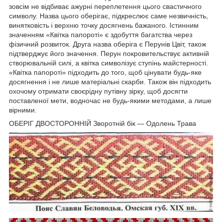
зовсім не відбиває ажурні переплетення цього свастичного
символу. Назва цього оберігає, підкреслює саме незвичність,
винятковість і верхню точку досягнень бажаного. Істинним
значенням «Квітка папороті» є здобуття багатства через
фізичний розвиток. Друга назва оберіга є Перунів Цвіт, також
підтверджує його значення. Перун покровительствує активній
створювальній силі, а квітка символізує ступінь майстерності.
«Квітка папороті» підходить до того, щоб цінувати будь-яке
досягнення і не лише матеріальні скарби. Також він підходить
охочому отримати своєрідну путівну зірку, щоб досягти
поставленої мети, водночас не будь-якими методами, а лише
вірними.
ОБЕРІГ ДВОСТОРОННІЙ Зворотній бік — Одолень Трава