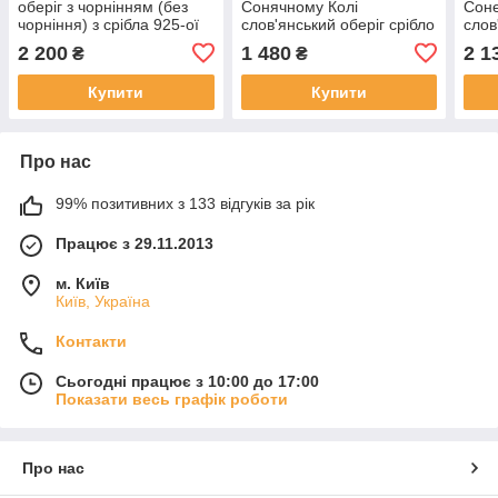
оберіг з чорнінням (без
Сонячному Колі
Соне
чорніння) з срібла 925-ої
слов'янський оберіг срібло
слов
проби
925 проби
сріб
2 200
1 480
2 1
₴
₴
Купити
Купити
Про нас
99% позитивних з 133 відгуків за рік
Працює з 29.11.2013
м. Київ
Київ, Україна
Контакти
Сьогодні працює з 10:00 до 17:00
Показати весь графік роботи
Про нас