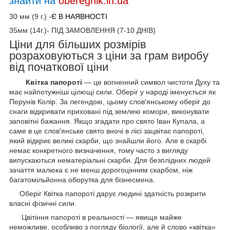
знайти на
oberegnik.in.ua
30 мм (9 г.) -
Є
В
НАЯВНОСТІ
35мм (14г.)- ПІД ЗАМОВЛЕННЯ (7-10 ДНІВ)
Ціни для більших розмірів
розраховуються з ціни за грам виробу
від початкової ціни
Квітка папороті
— це вогненний символ чистоти Духу та
має найпотужніші цілющі сили. Оберіг у народі іменується як
Перунів Колір. За легендою, цьому слов'янському оберіг до
снаги відкривати приховані під землею комори, виконувати
заповітні бажання. Якщо згадати про свято Іван Купала, а
саме в це слов'янське свято вночі в лісі зацвітає папороті,
який відкриє великі скарби, що знайшли його. Але в скарбі
немає конкретного визначення, тому часто з вигляду
випускаються нематеріальні скарби. Для безплідних людей
зачаття малюка є не менш дорогоцінним скарбом, ніж
багатомільйонна оборутка для бізнесмена.
Оберіг Квітка папороті дарує людині здатність розкрити
власні фізичні сили.
Цвітіння папороті в реальності — явище майже
неможливе, особливо з погляду біології, але й слово «квітка»