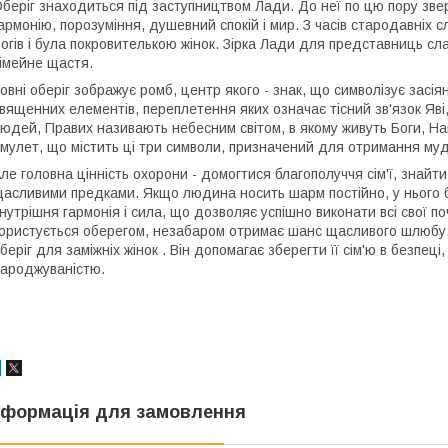
беріг знаходиться під заступництвом Лади. До неї по цю пору звер
армонію, порозуміння, душевний спокій і мир. З часів стародавніх
огів і була покровителькою жінок. Зірка Лади для представниць сла
імейне щастя.
овні оберіг зображує ромб, центр якого - знак, що символізує засі
вященних елементів, переплетення яких означає тісний зв'язок Яві,
юдей, Правих називають небесним світом, в якому живуть Боги, Нав
мулет, що містить ці три символи, призначений для отримання мудр
ле головна цінність охорони - домогтися благополуччя сім'ї, знайти
асливими предками. Якщо людина носить шарм постійно, у нього б
нутрішня гармонія і сила, що дозволяє успішно виконати всі свої п
ористується оберегом, незабаром отримає шанс щасливого шлюбу.
беріг для заміжніх жінок . Він допомагає зберегти її сім'ю в безпеці, 
ароджуваністю.
нформація для замовлення