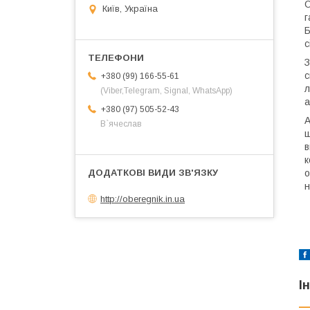
О
Київ, Україна
г
Б
с
З
с
+380 (99) 166-55-61
л
(Viber,Telegram, Signal, WhatsApp)
а
+380 (97) 505-52-43
А
В`ячеслав
щ
в
к
о
н
http://oberegnik.in.ua
І