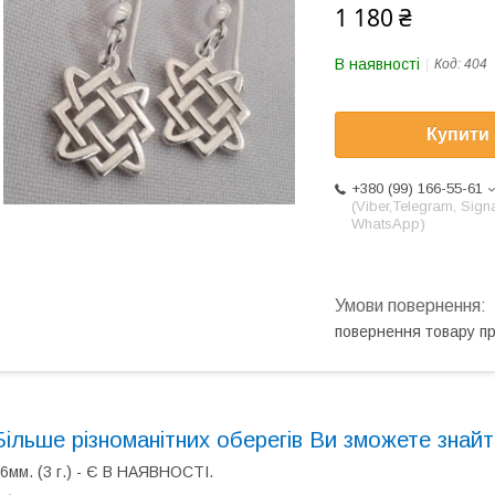
1 180 ₴
В наявності
Код:
404
Купити
+380 (99) 166-55-61
(Viber,Telegram, Signa
WhatsApp)
повернення товару п
Більше різноманітних оберегів Ви зможете знай
6мм. (3 г.) - Є В НАЯВНОСТІ.