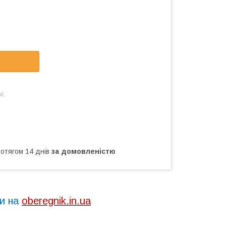
l,
ротягом 14 днів
за домовленістю
ти на
oberegnik.in.ua