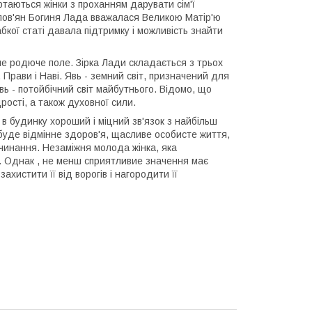
таються жінки з проханням дарувати сім'ї
 слов'ян Богиня Лада вважалася Великою Матір'ю
бкої статі давала підтримку і можливість знайти
яне родюче поле. Зірка Лади складається з трьох
 Прави і Наві. Явь - земний світ, призначений для
ь - потойбічний світ майбутнього. Відомо, що
ості, а також духовної сили.
 в будинку хороший і міцний зв'язок з найбільш
уде відмінне здоров'я, щасливе особисте життя,
очинання. Незаміжня молода жінка, яка
 Однак , не менш сприятливие значення має
захистити її від ворогів і нагородити її