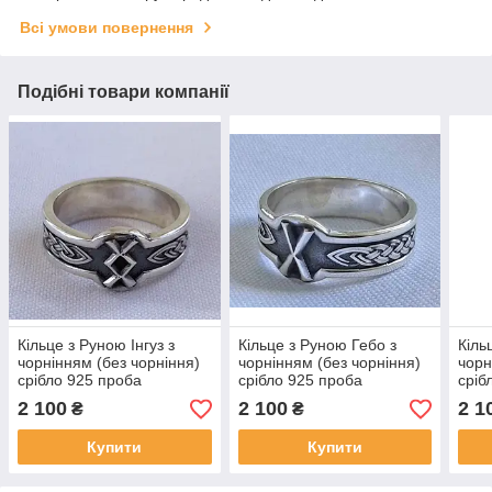
Всі умови повернення
Подібні товари компанії
Кільце з Руною Інгуз з
Кільце з Руною Гебо з
Кіль
чорнінням (без чорніння)
чорнінням (без чорніння)
чорн
срібло 925 проба
срібло 925 проба
сріб
2 100
2 100
2 1
₴
₴
Купити
Купити