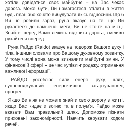
хотіли довідатися своє майбутнє – на Вас чекає
дорога. Може бути, Ви намагаєтеся втілити в життя
будь-план або хочете вибудувати якісь відносини. Що б
Ви не робили зараз, руна вказує на те, що Ви
рухаєтеся до наміченої мети, Ви не стоїте на місці.
Знайте, перед Вами лежить відкрита дорога, сміливо
рухайтеся вперед.
Руна Райдо (Raido) вказує на подорож Вашого духу і
тіла, іншими словами про Вашому духовному розвитку.
У тому числі вона може визначити майбутні зміни. У
фінансовій сфері – це час купівлі-продажу, отримання
важливої інформації.
РАЙДО уособлює сили енергії руху, шлях,
супроводжуваний енергетичної загартуванням,
прогрес.
Якщо Ви ніяк не можете знайти свою дорогу в житті,
якщо Вас кидає з вогню та в полум'я. Райдо може
вказати Вам правильний шлях. Допоможе пізнати
приховані закономірності. Навчить керувати ходом
речей.