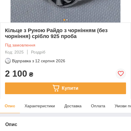
Кільце з Руною Райдо з чорнінням (без
чорніння) срібло 925 проба
Під замовлення
Код: 2025
Роздріб
Відправка з
12 серпня 2026
2 100
₴
Купити
Опис
Характеристики
Доставка
Оплата
Умови п
Опис