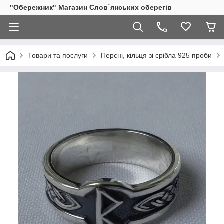
"Обережник" Магазин Слов`янських оберегів
Товари та послуги
Персні, кільця зі срібла 925 проби