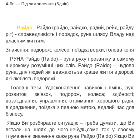
4-6г. ― Під замовлення (5днів).
Райдо
Райдо (райдо, райдхо, радий, рейд, райду,
ріт) - справедливість і порядок, руна шляху. Владу над
власним життям.
Значення:
подорож, колесо, поїздка верхи, голова коня
РУНА Райдо (Raido) – руна руху і розвитку в самому
широкому розумінні цих слів. Райда (Raido) – чудова
руна, для людей які вважають за краще життя в дорозі,
які люблять подорожі.
Головні тези. Удосконалення навичок і вмінь, рух;
розвиток; зв'язок, подорож, колеса; здібності;
возз'єднання; управління; отримання хорошого ради;
відрядження, поїздка з певною метою, вдалий час для
бізнесу.
Якщо Ви розбираєте ситуацію – треба думати, що Ви
встали на шлях до чого-небудь,саме так у своєму
тлумаченні значення каже руна Райдо (Raido) Якщо Ви