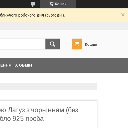
Кошик
ближчого робочого дня (сьогодні).
Кошик
ЕННЯ ТА ОБМІН
ою Лагуз з чорнінням (без
ібло 925 проба