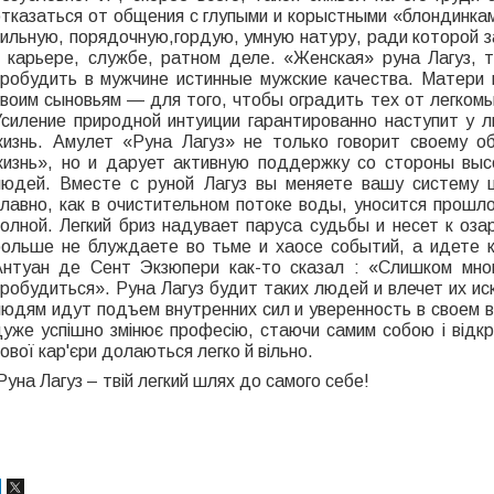
отказаться от общения с глупыми и корыстными «блондинк
сильную, порядочную,гордую, умную натуру, ради которой з
в карьере, службе, ратном деле. «Женская» руна Лагуз, 
пробудить в мужчине истинные мужские качества. Матери 
своим сыновьям — для того, чтобы оградить тех от легком
Усиление природной интуиции гарантированно наступит у лю
жизнь. Амулет «Руна Лагуз» не только говорит своему 
жизнь», но и дарует активную поддержку со стороны выс
людей. Вместе с руной Лагуз вы меняете вашу систему ц
плавно, как в очистительном потоке воды, уносится прошл
волной. Легкий бриз надувает паруса судьбы и несет к оз
больше не блуждаете во тьме и хаосе событий, а идете к
Антуан де Сент Экзюпери как-то сказал : «Слишком мно
робудиться». Руна Лагуз будит таких людей и влечет их ис
людям идут подъем внутренних сил и уверенность в своем в
дуже успішно змінює професію, стаючи самим собою і відкр
ової кар'єри долаються легко й вільно.
Руна Лагуз – твій легкий шлях до самого себе!