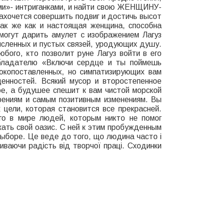
ами»- интриганками, и найти свою ЖЕНЩИНУ-
ахочется совершить подвиг и достичь высот
так же как и настоящая женщина, способна
могут дарить амулет с изображением Лагуз
ысленных и пустых связей, уродующих душу.
бого, кто позволит руне Лагуз войти в его
обладателю «Включи сердце и ты поймешь
окопоставленных, но симпатизирующих вам
енностей. Всякий мусор и второстепенное
ое, а будушее спешит к вам чистой морской
арениям и самым позитивным изменениям. Вы
 цели, которая становится все прекрасней.
го в мире людей, которым никто не помог
кать свой оазис. С ней к этим пробужденным
ыборе. Це веде до того, що людина часто і
иваючи радість від творчої праці. Сходинки