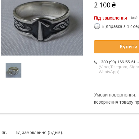
2 100 ₴
Під замовлення
Код
Відправка з 12 се
Купити
+380 (99) 166-55-61
(Viber,Telegram, Signa
WhatsApp)
повернення товару п
-6г. ― Під замовлення (5днів).