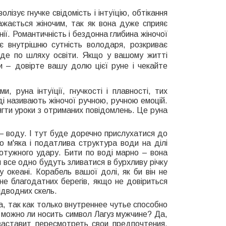
ізує гнучке свідомість і інтуїцію, обтікання
важається жіночим, так як вона дуже сприяє
нії. Романтичність і бездонна глибина жіночої
є внутрішню сутність володаря, розкриває
 йде по шляху освіти. Якщо у вашому житті
и – довірте вашу долю цієї руне і чекайте
 руна інтуїції, гнучкості і плавності, тих
ді називають жіночої ручною, ручною емоцій.
тягти уроки з отриманих повідомлень. Це руна
— воду. І тут буде доречно прислухатися до
о м'яка і податлива структура води на ділі
потужного удару. Бити по воді марно – вона
 все одно будуть зливатися в бурхливу річку
 океані. Корабель вашої долі, як би він не
гне благодатних берегів, якщо не довіриться
підводних скель.
так как только внутреннее чутье способно
можно ли носить символ Лагуз мужчине? Да,
 заставит пересмотреть свои предпочтения,