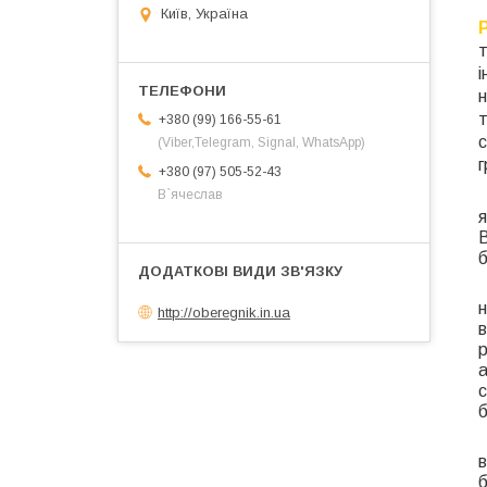
Київ, Україна
і
+380 (99) 166-55-61
(Viber,Telegram, Signal, WhatsApp)
г
+380 (97) 505-52-43
В`ячеслав
я
В
б
http://oberegnik.in.ua
р
с
б