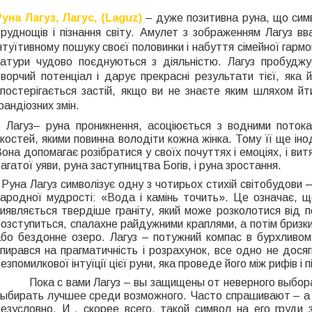
Руна Лагуз, Лагус, (Laguz)
– дуже позитивна руна, що символ
труднощів і пізнання світу. Амулет з зображенням Лагуз в
нтуїтивному пошуку своєї половинки і набуття сімейної гармо
натури чудово поєднуються з діяльністю. Лагуз пробуджу
творчий потенціал і дарує прекрасні результати тієї, яка
спостерігається застій, якщо ви не знаєте яким шляхом йт
рандіозних змін.
Лагуз– руна проникнення, асоціюється з водними потоками,
костей, якими повинна володіти кожна жінка. Тому її ще іно
она допомагає розібратися у своїх почуттях і емоціях, і ви
агатої уяви, руна заступництва Богів, і руна зростання.
Руна Лагуз символізує одну з чотирьох стихій світобудови 
народної мудрості: «Вода і камінь точить». Це означає, щ
виявляється твердіше граніту, який може розколотися від 
озступиться, спалахне райдужними краплями, а потім бризки
або бездонне озеро. Лагуз – потужний компас в бурхливому
пирався на прагматичність і розрахунок, все одно не дося
езпомилкової інтуїції цієї руни, яка проведе його між рифів і 
Пока с вами Лагуз – вы защищены от неверного выбора, 
выбирать лучшее среди возможного. Часто спрашивают – а 
безусловно. И , скорее всего, такой символ на его груди