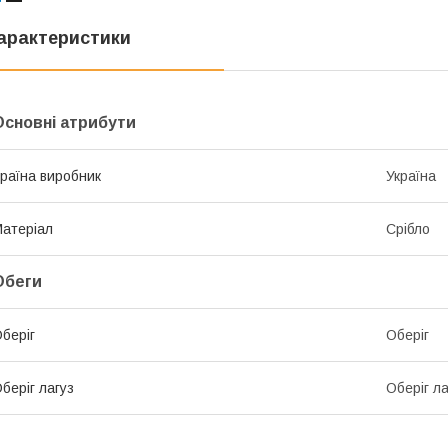
арактеристики
Основні атрибути
раїна виробник
Україна
атеріал
Срібло
Обеги
беріг
Оберіг
беріг лагуз
Оберіг ла