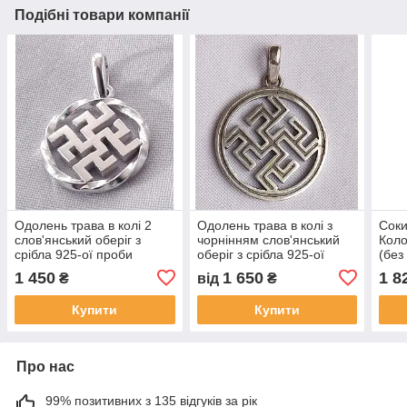
Подібні товари компанії
Одолень трава в колі 2
Одолень трава в колі з
Соки
слов'янський оберіг з
чорнінням слов'янський
Коло
срібла 925-ої проби
оберіг з срібла 925-ої
(без
проби
слов
1 450
1 650
1 8
₴
від
₴
сріб
Купити
Купити
Про нас
99% позитивних з 135 відгуків за рік