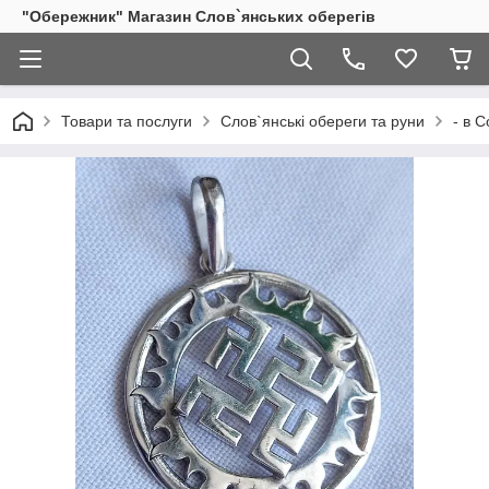
"Обережник" Магазин Слов`янських оберегів
Товари та послуги
Слов`янські обереги та руни
- в 