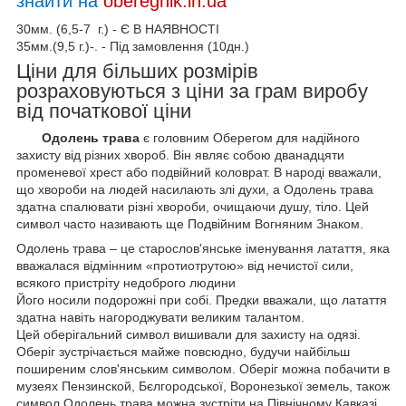
знайти на
oberegnik.in.ua
30мм. (6,5-7 г.) - Є В НАЯВНОСТІ
35мм.(9,5 г.)-. - Під замовлення (10дн.)
Ціни для більших розмірів
розраховуються з ціни за грам виробу
від початкової ціни
Одолень трава
є головним Оберегом для надійного
захисту від різних хвороб. Він являє собою дванадцяти
променевої хрест або подвійний коловрат. В народі вважали,
що хвороби на людей насилають злі духи, а Одолень трава
здатна спалювати різні хвороби, очищаючи душу, тіло. Цей
символ часто називають ще Подвійним Вогняним Знаком.
Одолень трава – це старослов'янське іменування латаття, яка
вважалася відмінним «протиотрутою» від нечистої сили,
всякого пристріту недоброго людини
Його носили подорожні при собі. Предки вважали, що латаття
здатна навіть нагороджувати великим талантом.
Цей оберігальний символ вишивали для захисту на одязі.
Оберіг зустрічається майже повсюдно, будучи найбільш
поширеним слов'янським символом. Оберіг можна побачити в
музеях Пензинской, Бєлгородської, Воронезької земель, також
символ Одолень трава можна зустріти на Північному Кавказі,