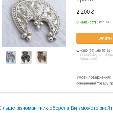
2 200 ₴
В наявності
Код:
612
Купити
+380 (99) 166-55-61
(Viber,Telegram, Signa
WhatsApp)
повернення товару п
Більше різноманітних оберегів Ви зможете знай