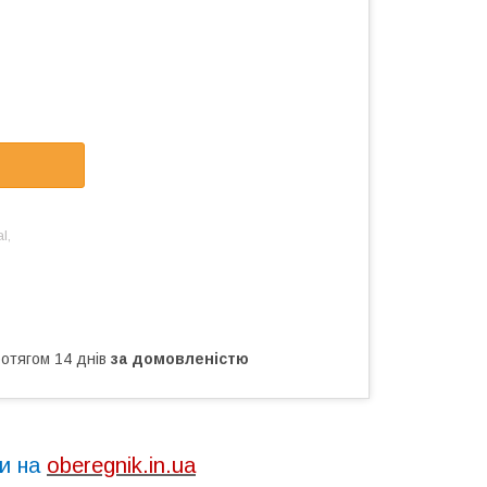
l,
ротягом 14 днів
за домовленістю
ти на
oberegnik.in.ua