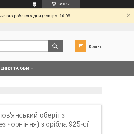
Кошик
ижчого робочого дня (завтра, 10.08).
Кошик
ЕННЯ ТА ОБМІН
ов'янський оберіг з
з чорніння) з срібла 925-ої