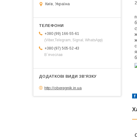
2
Київ, Україна
п
б
с
+380 (99) 166-55-61
ж
ж
(Viber,Telegram, Signal, WhatsApp)
с
+380 (97) 505-52-43
я
В`ячеслав
б
http://oberegnik.in.ua
Х