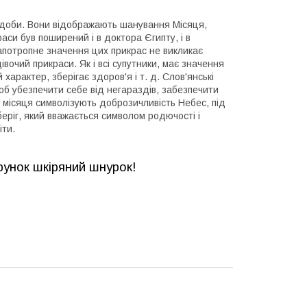
ої доби. Вони відображають шанування Місяця,
аси був поширений і в доктора Єгипту, і в
 апотропне значення цих прикрас не викликає
івочий прикраси. Як і всі супутники, має значення
характер, зберігає здоров'я і т. д. Слов'янські
щоб убезпечити себе від негараздів, забезпечити
ги» місяця символізують доброзичливість Небес, під
еріг, який вважається символом родючості і
іти.
рунок шкіряний шнурок!