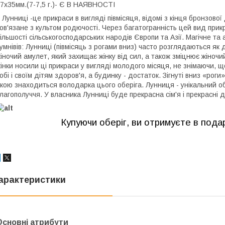
7х35мм.(7-7,5 г.)- Є В НАЯВНОСТІ
Лунниці -це прикраси в вигляді півмісяця, відомі з кінця бронзов
ов'язане з культом родючості. Через багатогранність цей вид прикр
ільшості сільськогосподарських народів Європи та Азії. Магічне та
умнівів: Лунниці (півмісяць з рогами вниз) часто розглядаються як д
іночий амулет, який захищає жінку від сил, а також зміцнює жіночий 
інки носили ці прикраси у вигляді молодого місяця, не знімаючи, 
обі і своїм дітям здоров'я, а будинку - достаток. Зігнуті вниз «ро
кою знаходиться володарка цього оберіга. Лунниця - унікальний об
лагополуччя. У власника Лунниці буде прекрасна сім'я і прекрасні д
Купуючи оберіг, ви отримуєте в пода
арактеристики
Основні атрибути