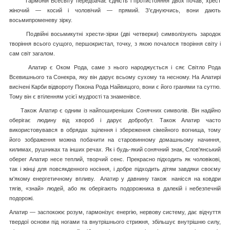
Гармонія Всесвіту передбачає єдність і протистояння двох почав, хрест
жіночий — косий і чоловічий — прямий. З'єднуючись, вони дають
восьмипроменеву зірку.
Подвійні восьмикутні хрести-зірки (дві четверки) символізують зародок
творіння всього сущого, першокристал, точку, з якою почалося творіння світу і
сам світ загалом.
Алатир є Оком Рода, саме з нього народжується і сяє Світло Рода
Всевишнього та Сонекра, яку він дарує всьому сухому та несному. На Алатирі
висічені Карби відвороту Покона Рода Найвищого, вони є його гранями та суттю.
Тому він є втіленням усієї мудрості та знаменівce.
Також Алатир є одним із найпоширеніших Сонячних символів. Він надійно
оберігає людину від хвороб і дарує добробут. Також Алатир часто
використовувався в обрядах зцілення і збереження сімейного вогнища, тому
його зображення можна побачити на старовинному домашньому начиння,
килимах, рушниках та інших речах. Як і будь-який сонячний знак, Слов'янський
оберег Алатир несе теплий, творчий сенс. Прекрасно підходить як чоловікові,
так і жінці для повсякденного носіння, і добре підходить дітям завдяки своєму
м'якому енергетичному впливу. Алатир у давнину також нанісся на ковдри
тягів, «знай» людей, або як оберігають подорожника в далекій і небезпечній
подорожі.
Алатир — заспокоює розум, гармонізує енергію, нервову систему, дає відчуття
твердої основи під ногами та внутрішнього стрижня, збільшує внутрішню силу,