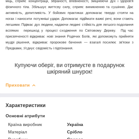
міць, сприяє концентрації, зібраності, впевненості, зміцнюючи дух і здоров'я
фізичного тіла. Збільшує життєву силу, сприяє виникненню та сушінню. Дає
активність, допитливість. У бойових практиках допомагає твердо стояти на
ногах і наносити потужніші удари. Допомагає підіймати важкі речі, вони стають
легшими. Підімає дух людини, надаючи людині стійкість для легшого подолання
всіляких перешкод у процесі сходження по Світовому Дереву. Під час
присвяченості відкриває нові знання Родячих Богів, які допоможуть прийняти
мудрі рішення, відкриває пророкове бачення — взагалі посилює зв'язки з
Предками, з'єднує свідомість і підпізнання.
Купуючи оберіг, ви отримуєте в подарунок
шкіряний шнурок!
Приховати
Характеристики
Основні атрибути
Країна виробник
Україна
Матеріал
Срібло