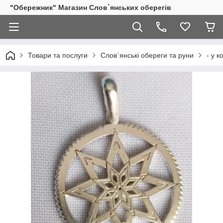
"Обережник" Магазин Слов`янських оберегів
Товари та послуги
Слов`янські обереги та руни
- у к