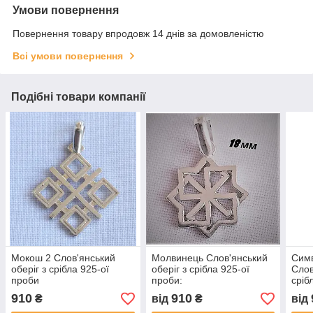
Умови повернення
Повернення товару впродовж 14 днів за домовленістю
Всі умови повернення
Подібні товари компанії
Мокош 2 Слов'янський
Молвинець Слов'янський
Сим
оберіг з срібла 925-ої
оберіг з срібла 925-ої
Слов
проби
проби:
сріб
910
910
₴
від
₴
від