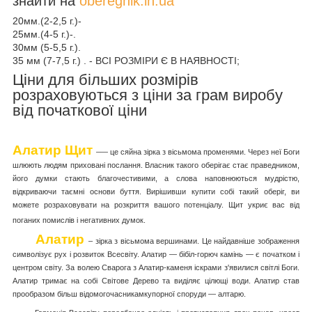
знайти на
oberegnik.in.ua
20мм.(2-2,5 г.)-
25мм.(4-5 г.)-.
30мм (5-5,5 г.).
35 мм (7-7,5 г.) . - ВСІ РОЗМІРИ Є В НАЯВНОСТІ;
Ціни для більших розмірів
розраховуються з ціни за грам виробу
від початкової ціни
Алатир Щит
–
— це сяйна зірка з вісьмома променями. Через неї Боги
шлюють людям приховані послання. Власник такого оберігає стає праведником,
його думки стають благочестивими, а слова наповнюються мудрістю,
відкриваючи таємні основи буття. Вирішивши купити собі такий оберіг, ви
можете розраховувати на розкриття вашого потенціалу. Щит укриє вас від
поганих помислів і негативних думок.
Алатир
–
зірка з вісьмома вершинами. Це найдавніше зображення
символізує рух і розвиток Всесвіту. Алатир — бібіл-горюч камінь — є початком і
центром світу. За волею Сварога з Алатир-каменя іскрами з'явилися світлі Боги.
Алатир тримає на собі Світове Дерево та виділяє цілющі води. Алатир став
прообразом більш відомогочасникамкупорної споруди — алтарю.