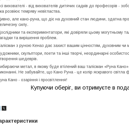
сі вихователі - від вихователів дитячих садків до професорів - зоб
ка розвіює темряву невігластва.
ивно, але кано-руна, що діє на духовний стан людини, здатна про
еличезну силу.
ослідники та експериментатори, які довіряли цьому могутньому та
агадки та вирішення проблем.
алісман з руною Кеназ дає захист вашим цінностям, духовним чи 
удожники, скульптори, поети та інші творчі, неординарні особисто
творення шедеврів.
ибираючи метал, в якому буде втілений ваш талісман «Руна Кано»,
иконанні. Не забувайте, що Кано Руна - це колір яскравого світла
уна Кано - озаріння і просвітлення!
Купуючи оберіг, ви отримуєте в подарун
арактеристики