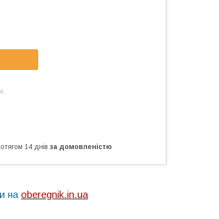
l,
ротягом 14 днів
за домовленістю
ти на
oberegnik.in.ua