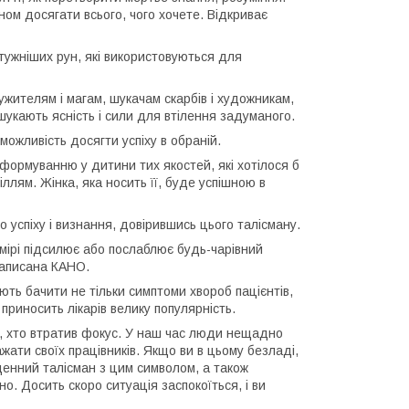
ином досягати всього, чого хочете. Відкриває
тужніших рун, які використовуються для
ужителям і магам, шукачам скарбів і художникам,
і шукають ясність і сили для втілення задуманого.
можливість досягти успіху в обраній.
 формуванню у дитини тих якостей, які хотілося б
ллям. Жінка, яка носить її, буде успішною в
 успіху і визнання, довірившись цього талісману.
й мірі підсилює або послаблює будь-чарівний
написана КАНО.
ають бачити не тільки симптоми хвороб пацієнтів,
приносить лікарів велику популярність.
о, хто втратив фокус. У наш час люди нещадно
ажати своїх працівників. Якщо ви в цьому безладі,
оденний талісман з цим символом, а також
но. Досить скоро ситуація заспокоїться, і ви