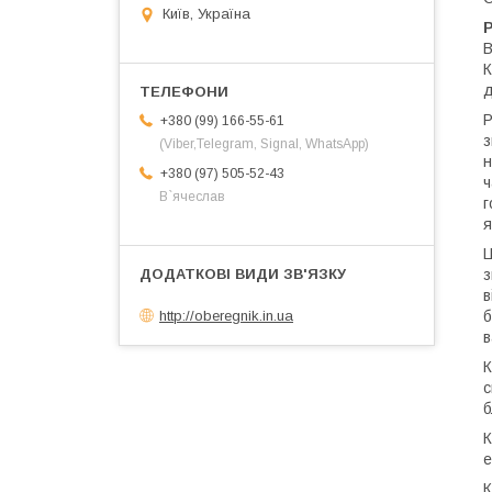
Київ, Україна
Р
В
К
д
Р
+380 (99) 166-55-61
з
(Viber,Telegram, Signal, WhatsApp)
н
+380 (97) 505-52-43
ч
В`ячеслав
г
я
Ц
з
в
б
http://oberegnik.in.ua
в
К
с
б
К
е
К