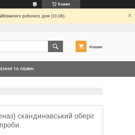
Кошик
айближчого робочого дня (10.08).
Кошик
ЕННЯ ТА ОБМІН
еназ) скандинавський оберіг
 проби