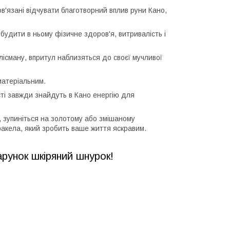
ов'язані відчувати благотворний вплив руни Кано,
будити в ньому фізичне здоров'я, витривалість і
лісману, впритул наблизяться до своєї мучливої
матеріальним.
сті завжди знайдуть в Кано енергію для
 зупиніться на золотому або змішаному
 факела, який зробить ваше життя яскравим.
ок шкіряний шнурок!