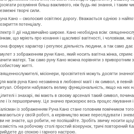
осягати розуміння більш важливого, ніж будь-які знання, і таким ч
езмежні творчі сили.
уна Кано – смолоскип освітлює дорогу. Вважається однією з найпо
озкриття потенціалу.
пектр її дії надзвичайно широке. Кано необхідна всім: священносл
інкам, що мріють про кохання і щасливої вагітності, і чоловікам, як
она формує характер і регулює діяльність людини, а так само дає 
мулет з зображенням руни Кано, який носить вагітна жінка, сприяє
ачити матері. Так само руну Кано можна порівняти з приворотним зі
собистому житті.
вященнослужителі, місіонери, просвітителі можуть досягти значного
ля магів руна Кано незамінна в любовної магії і як символ, в певні
итуал. Обереги набувають велику функціональність, якщо на них 
ілителі і знахарі, які мають в своєму арсеналі такий символ, почин
ле і їх першопричину. Це значно прискорює весь процес лікування і 
алісман із зображенням Руна Кано стане головним помічником тог
магаються у своїй роботі, а керівництво може переслідувати і знев
 ви не знаєте, що робити, не поспішайте. Зробіть звичку носити щ
озмістіть на робочому столі простий візерунок, тричі повторений Ка
рийдете до спокою і гарного настрою.