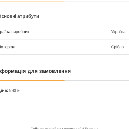
Основні атрибути
раїна виробник
Україна
атеріал
Срібло
нформація для замовлення
іна:
840 ₴
Сайт створений на маркетплейсі
Prom.ua