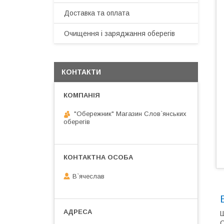
Доставка та оплата
Очищення і заряджання оберегів
КОНТАКТИ
"Обережник" Магазин Слов`янських
оберегів
В`ячеслав
Ш
С