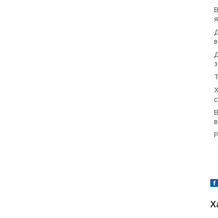
В
я
Д
в
Д
з
Т
Х
с
В
в
Р
Х