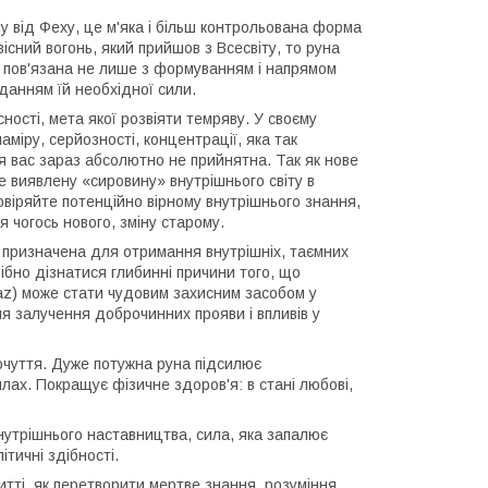
у від Феху, це м'яка і більш контрольована форма
існий вогонь, який прийшов з Всесвіту, то руна
; пов'язана не лише з формуванням і напрямом
аданням їй необхідної сили.
ності, мета якої розвіяти темряву. У своєму
аміру, серйозності, концентрації, яка так
ля вас зараз абсолютно не прийнятна. Так як нове
е виявлену «сировину» внутрішнього світу в
овіряйте потенційно вірному внутрішнього знання,
 чогось нового, зміну старому.
а призначена для отримання внутрішніх, таємних
ібно дізнатися глибинні причини того, що
enaz) може стати чудовим захисним засобом у
я залучення доброчинних прояви і впливів у
почуття. Дуже потужна руна підсилює
лах. Покращує фізичне здоров'я: в стані любові,
нутрішнього наставництва, сила, яка запалює
ітичні здібності.
тті, як перетворити мертве знання, розуміння.