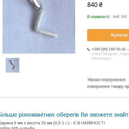
840 ₴
В наявності
Код:
143
Купити
+380 (99) 166-55-61
(Viber,Telegram, Signa
WhatsApp)
повернення товару п
Більше різноманітних оберегів Ви зможете знай
ирина 6 мм х висота 16 мм (0,5-1 г.) - Є В НАЯВНОСТІ
рібло 925-а проба.