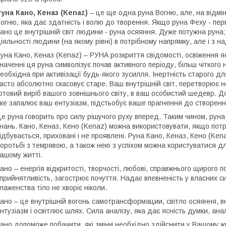
уна Кано, Кеназ (Kenaz)
– це ще одна руна Вогню, але, на відмін
огню, яка дає здатність і волю до творення. Якщо руна Феху - перв
ано це внутрішній світ людини - руна осяяння. Дуже потужна руна
іяльності людини (на якому рівні) в потрібному напрямку, але і з н
уна Кано, Кеназ (Kenaz) – РУНА розкриття свідомості, освіження яс
наченні ця руна символізує почав активного періоду, більш чіткого н
еобхідна при активізації будь-якого зусилля. Інертність старого д
асто абсолютно скасовує старе. Ваш внутрішній світ, перетворює н
отовий виріб вашого зовнішнього світу, в ваш особистий шедевр. Д
ке запалює ваш ентузіазм, підстьобує ваше прагнення до створення
е руна говорить про силу рішучого руху вперед. Таким чином, рун
нань. Кано, Кеназ, Кено (Kenaz) можна використовувати, якщо потр
ідбувається, приховані і не проявлені. Руна Кано, Кеназ, Кено (K
оротьбі з темрявою, а також нею з успіхом можна користуватися дл
ашому житті.
ано – енергія відкритості, творчості, любові, справжнього щирого 
прийнятливість, загострює почуття. Надає впевненість у власних си
лаженства тіло не хворіє ніколи.
ано – це внутрішній вогонь самотрансформации, світло осяяння, в
нтузіазм і освітлює шлях. Сила аналізу, яка дає ясність думки, анал
ано допоможе побачити, які зміни необхідно здійснити у Вашому жи