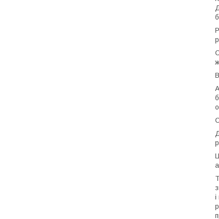
Д
б
Р
р
С
ж
В
А
б
о
С
Д
р
Ц
а
Т
з
і
р
п