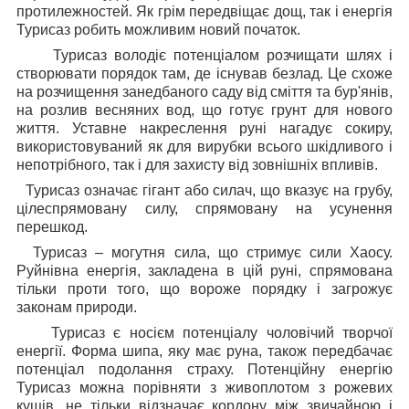
протилежностей. Як грім передвіщає дощ, так і енергія
Турисаз робить можливим новий початок.
Турисаз володіє потенціалом розчищати шлях і
створювати порядок там, де існував безлад. Це схоже
на розчищення занедбаного саду від сміття та бур'янів,
на розлив весняних вод, що готує грунт для нового
життя. Уставне накреслення руні нагадує сокиру,
використовуваний як для вирубки всього шкідливого і
непотрібного, так і для захисту від зовнішніх впливів.
Турисаз означає гігант або силач, що вказує на грубу,
цілеспрямовану силу, спрямовану на усунення
перешкод.
Турисаз – могутня сила, що стримує сили Хаосу.
Руйнівна енергія, закладена в цій руні, спрямована
тільки проти того, що вороже порядку і загрожує
законам природи.
Турисаз є носієм потенціалу чоловічий творчої
енергії. Форма шипа, яку має руна, також передбачає
потенціал подолання страху. Потенційну енергію
Турисаз можна порівняти з живоплотом з рожевих
кущів, не тільки відзначає кордону між звичайною і