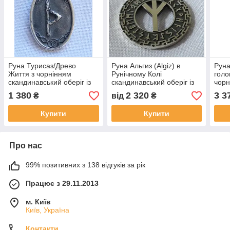
Руна Турисаз/Древо
Руна Альгиз (Algiz) в
Руна
Життя з чорнінням
Рунічному Колі
голо
скандинавський оберіг із
скандинавський оберіг із
чорн
срібла 925 проби
срібла 925 проби
обер
1 380
2 320
3 3
₴
від
₴
Купити
Купити
Про нас
99% позитивних з 138 відгуків за рік
Працює з 29.11.2013
м. Київ
Київ, Україна
Контакти