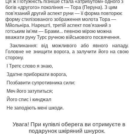
Ця ж
Потужність
пізніше стала «атрибутом» одного з
богів «другого» покоління — Тора (Перуна). З цим
пов'язаний другий аспект руни — її форма повторює
форму стилізованого зображення молота Тора —
Мйольніра. Нарешті, третій аспект пов'язаний з
готським ім'ям — Брами... певною мірою можна
вважати руну Турс ручною військового посвячення.
Заклинання: від можливого або явного нападу.
Головне не знищити ворога, а залучити його на свою
сторону.
І Третє слово я знаю,
Здатне приборкати ворога,
Позбавити супротивника сили:
Меч його затупиться;
Його спис і кинджал
Не заподіють мені шкоди.
Увага! При купівлі оберега ви отримуєте в
подарунок шкіряний шнурок.