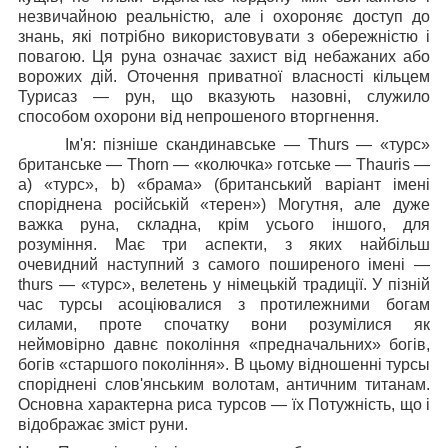
незвичайною реальністю, але і охороняє доступ до
знань, які потрібно використовувати з обережністю і
повагою. Ця руна означає захист від небажаних або
ворожих дій. Оточення приватної власності кільцем
Турисаз — рун, що вказують назовні, служило
способом охорони від непрошеного вторгнення.
Ім'я: пізніше скандинавське — Thurs — «турс»
британське — Thorn — «колючка» готське — Thauris —
а) «турс», b) «брама» (британський варіант імені
споріднена російській «терен») Могутня, але дуже
важка руна, складна, крім усього іншого, для
розуміння. Має три аспекти, з яких найбільш
очевидний наступний з самого поширеного імені —
thurs — «турс», велетень у німецькій традиції. У пізній
час турсы асоціювалися з протилежними богам
силами, проте спочатку вони розумілися як
неймовірно давнє покоління «предначальних» богів,
богів «старшого покоління». В цьому відношенні турсы
споріднені слов'янським волотам, античним титанам.
Основна характерна риса турсов — їх Потужність, що і
відображає зміст руни.