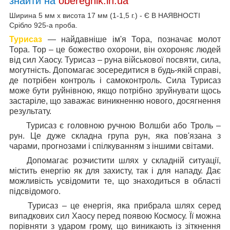
знайти на
oberegnik.in.ua
Ширина 5 мм х висота 17 мм (1-1,5 г.) - Є В НАЯВНОСТІ
Срібло 925-а проба.
Турисаз
— найдавніше ім'я Тора, позначає молот
Тора. Тор – це божество охорони, він охороняє людей
від сил Хаосу. Турисаз – руна військової посвяти, сила,
могутність. Допомагає зосередитися в будь-якій справі,
де потрібен контроль і самоконтроль. Сила Турисаз
може бути руйнівною, якщо потрібно зруйнувати щось
застаріле, що заважає виникненню нового, досягнення
результату.
Турисаз є головною ручною Волшби або Троль –
рун. Це дуже складна група рун, яка пов'язана з
чарами, прогнозами і спілкуванням з іншими світами.
Допомагає розчистити шлях у складній ситуації,
містить енергію як для захисту, так і для нападу. Дає
можливість усвідомити те, що знаходиться в області
підсвідомого.
Турисаз – це енергія, яка прибрала шлях серед
випадкових сил Хаосу перед появою Космосу. Її можна
порівняти з ударом грому, що виникають із зіткнення