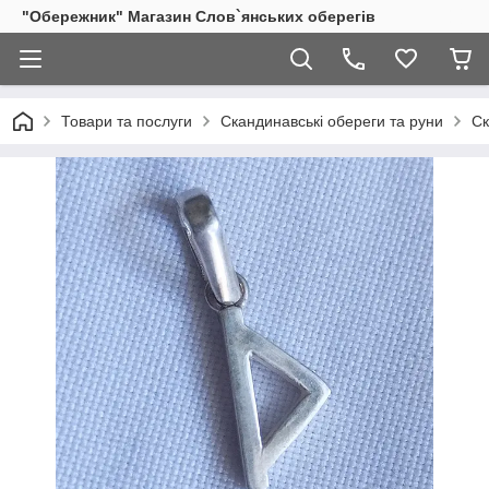
"Обережник" Магазин Слов`янських оберегів
Товари та послуги
Скандинавські обереги та руни
Ск