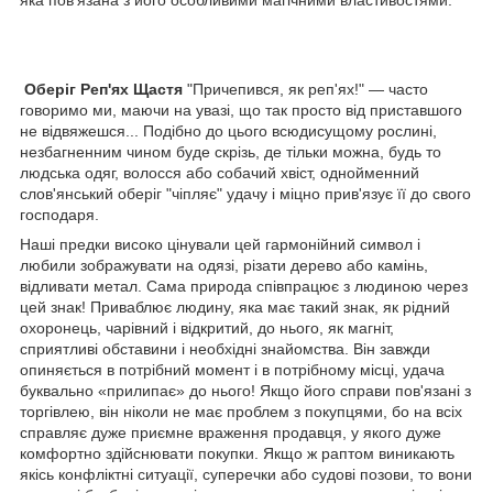
Оберіг Реп'ях Щастя
"Причепився, як реп'ях!" ― часто
говоримо ми, маючи на увазі, що так просто від приставшого
не відвяжешся... Подібно до цього всюдисущому рослині,
незбагненним чином буде скрізь, де тільки можна, будь то
людська одяг, волосся або собачий хвіст, однойменний
слов'янський оберіг "чіпляє" удачу і міцно прив'язує її до свого
господаря.
Наші предки високо цінували цей гармонійний символ і
любили зображувати на одязі, різати дерево або камінь,
відливати метал. Сама природа співпрацює з людиною через
цей знак! Приваблює людину, яка має такий знак, як рідний
охоронець, чарівний і відкритий, до нього, як магніт,
сприятливі обставини і необхідні знайомства. Він завжди
опиняється в потрібний момент і в потрібному місці, удача
буквально «прилипає» до нього! Якщо його справи пов'язані з
торгівлею, він ніколи не має проблем з покупцями, бо на всіх
справляє дуже приємне враження продавця, у якого дуже
комфортно здійснювати покупки. Якщо ж раптом виникають
якісь конфліктні ситуації, суперечки або судові позови, то вони