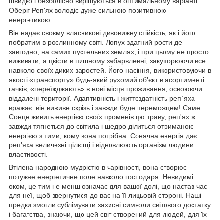
швидко і безболісно вирішуються в оптимальному варіанті.
Оберіг Реп'ях володіє дуже сильною позитивною
енергетикою..
Він надає своєму власникові дивовижну стійкість, як і його
побратим в рослинному світі. Лопух здатний рости де
завгодно, на самих пустельних землях, і при цьому не просто
виживати, а цвісти в пишному забарвленні, закупорюючи все
навколо своїх диких заростей. Його насіння, використовуючи в
якості «транспорту» будь-який рухомий об'єкт в асортименті
гачків, «переїжджають» в нові місця проживання, освоюючи
віддалені території. Адаптивність і життєздатність реп`яха
вражає: він виживе скрізь і завжди буде переможцем! Саме
Сонце живить енергією своїх променів цю траву; реп'ях ж
завжди тягнеться до світила і щедро ділиться отриманою
енергією з тими, кому вона потрібна. Сонячна енергія дає
реп'яха величезні цілющі і відновлюють організм людини
властивості.
Втілена народною мудрістю в чарівності, вона створює
потужне енергетичне поле навколо господаря. Невидимі
оком, це тим не менш означає для вашої долі, що настав час
для неї, щоб звернутися до вас на її лицьовій стороні. Наші
предки змогли сублімувати захисні символи світового достатку
і багатства, знаючи, що цей світ створений для людей, для їх