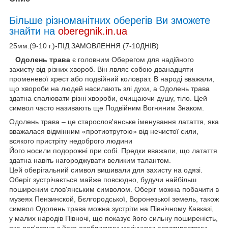
Більше різноманітних оберегів Ви зможете
знайти на
oberegnik.in.ua
25мм.(9-10 г.)-ПІД ЗАМОВЛЕННЯ (7-10ДНІВ)
Одолень трава
є головним Оберегом для надійного
захисту від різних хвороб. Він являє собою дванадцяти
променевої хрест або подвійний коловрат. В народі вважали,
що хвороби на людей насилають злі духи, а Одолень трава
здатна спалювати різні хвороби, очищаючи душу, тіло. Цей
символ часто називають ще Подвійним Вогняним Знаком.
Одолень трава – це старослов'янське іменування латаття, яка
вважалася відмінним «протиотрутою» від нечистої сили,
всякого пристріту недоброго людини
Його носили подорожні при собі. Предки вважали, що латаття
здатна навіть нагороджувати великим талантом.
Цей оберігальний символ вишивали для захисту на одязі.
Оберіг зустрічається майже повсюдно, будучи найбільш
поширеним слов'янським символом. Оберіг можна побачити в
музеях Пензинской, Бєлгородської, Воронезької земель, також
символ Одолень трава можна зустріти на Північному Кавказі,
у малих народів Півночі, що показує його сильну поширеність,
яка пов'язана з його особливими магічними властивостями.