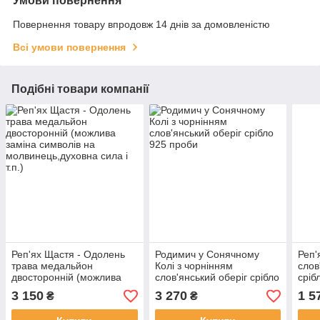
Умови повернення
Повернення товару впродовж 14 днів за домовленістю
Всі умови повернення
Подібні товари компанії
Реп'ях Щастя - Одолень
Родимич у Сонячному
Реп'
трава медальйон
Колі з чорнінням
слов
двосторонній (можлива
слов'янський оберіг срібло
сріб
заміна символів на
925 проби
3 150
3 270
1 5
₴
₴
молвинець,духовна сила і
т.п.)