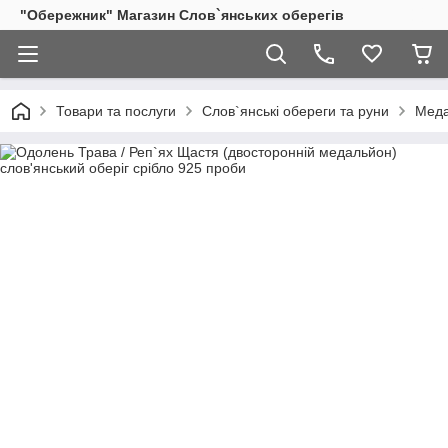
"Обережник" Магазин Слов`янських оберегів
Товари та послуги
Слов`янські обереги та руни
Меда