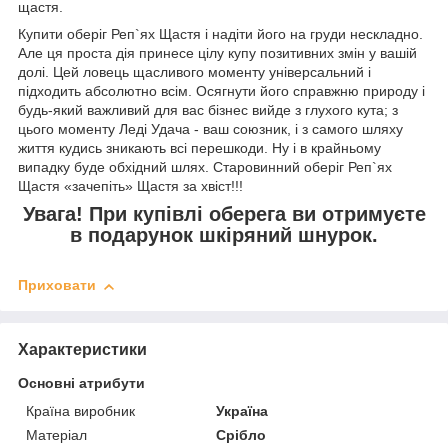
щастя.
Купити оберіг Реп`ях Щастя і надіти його на груди нескладно.
Але ця проста дія принесе цілу купу позитивних змін у вашій
долі. Цей ловець щасливого моменту універсальний і
підходить абсолютно всім. Осягнути його справжню природу і
будь-який важливий для вас бізнес вийде з глухого кута; з
цього моменту Леді Удача - ваш союзник, і з самого шляху
життя кудись зникають всі перешкоди. Ну і в крайньому
випадку буде обхідний шлях. Старовинний оберіг Реп`ях
Щастя «зачепіть» Щастя за хвіст!!!
Увага! При купівлі оберега ви отримуєте
в подарунок шкіряний шнурок.
Приховати
Характеристики
Основні атрибути
Країна виробник
Україна
Матеріал
Срібло