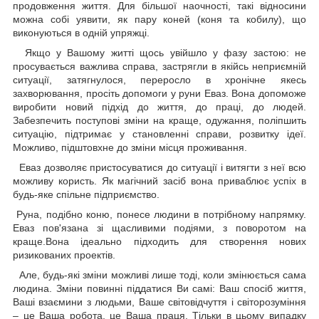
продовження життя. Для більшої наочності, такі відносини
можна собі уявити, як пару коней (коня та кобилу), що
виконуються в одній упряжці.
Якщо у Вашому житті щось увійшло у фазу застою: не
просувається важлива справа, застрягли в якійсь неприємній
ситуації, затягнулося, переросло в хронічне якесь
захворювання, просіть допомоги у руни Еваз. Вона допоможе
виробити новий підхід до життя, до праці, до людей.
Забезпечить поступові зміни на краще, одужання, поліпшить
ситуацію, підтримає у становленні справи, розвитку ідеї.
Можливо, підштовхне до зміни місця проживання.
Еваз дозволяє пристосуватися до ситуації і витягти з неї всю
можливу користь. Як магічний засіб вона приваблює успіх в
будь-яке спільне підприємство.
Руна, подібно коню, понесе людини в потрібному напрямку.
Еваз пов'язана зі щасливими подіями, з поворотом на
краще.Вона ідеально підходить для створення нових
ризикованих проектів.
Але, будь-які зміни можливі лише тоді, коли змінюється сама
людина. Зміни повинні піддатися Ви самі: Ваш спосіб життя,
Ваші взаємини з людьми, Ваше світовідчуття і світорозуміння
– це Ваша робота, це Ваша праця. Тільки в цьому випадку