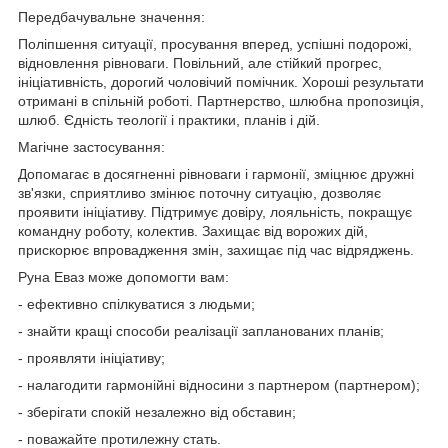
Передбачувальне значення:
Поліпшення ситуації, просування вперед, успішні подорожі,
відновлення рівноваги. Повільний, але стійкий прогрес,
ініціативність, дорогий чоловічий помічник. Хороші результати
отримані в спільній роботі. Партнерство, шлюбна пропозиція,
шлюб. Єдність теології і практики, планів і дій.
Магічне застосування:
Допомагає в досягненні рівноваги і гармонії, зміцнює дружні
зв'язки, сприятливо змінює поточну ситуацію, дозволяє
проявити ініціативу. Підтримує довіру, лояльність, покращує
командну роботу, колектив. Захищає від ворожих дій,
прискорює впровадження змін, захищає під час відряджень.
Руна Еваз може допомогти вам:
- ефективно спілкуватися з людьми;
- знайти кращі способи реалізації запланованих планів;
- проявляти ініціативу;
- налагодити гармонійні відносини з партнером (партнером);
- зберігати спокій незалежно від обставин;
- поважайте протилежну стать.