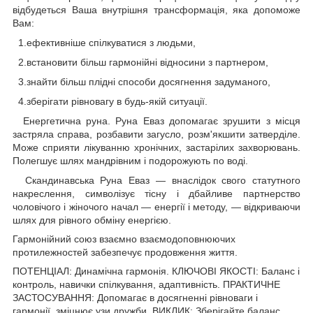
відбудеться Ваша внутрішня трансформація, яка допоможе
Вам:
1.ефективніше спілкуватися з людьми,
2.встановити більш гармонійні відносини з партнером,
3.знайти більш плідні способи досягнення задуманого,
4.зберігати рівновагу в будь-якій ситуації.
Енергетична руна. Руна Еваз допомагає зрушити з місця
застряла справа, розбавити загусло, розм'якшити затверділе.
Може сприяти лікуванню хронічних, застарілих захворювань.
Полегшує шлях мандрівним і подорожують по воді.
Скандинавська Руна Еваз — внаслідок свого статутного
накреслення, символізує тісну і дбайливе партнерство
чоловічого і жіночого начал — енергії і методу, — відкриваючи
шлях для рівного обміну енергією.
Гармонійний союз взаємно взаємодоповнюючих
протилежностей забезпечує продовження життя.
ПОТЕНЦІАЛ: Динамічна гармонія. КЛЮЧОВІ ЯКОСТІ: Баланс і
контроль, навички спілкування, адаптивність. ПРАКТИЧНЕ
ЗАСТОСУВАННЯ: Допомагає в досягненні рівноваги і
гармонії, зміцнює узи дружби. ВИКЛИК: Зберігайте баланс