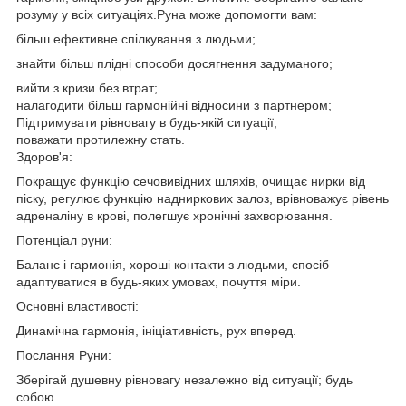
розуму у всіх ситуаціях.Рунa може допомогти вам:
більш ефективне спілкування з людьми;
знайти більш плідні способи досягнення задуманого;
вийти з кризи без втрат;
налагодити більш гармонійні відносини з партнером;
Підтримувати рівновагу в будь-якій ситуації;
поважати протилежну стать.
Здоров'я:
Покращує функцію сечовивідних шляхів, очищає нирки від
піску, регулює функцію надниркових залоз, врівноважує рівень
адреналіну в крові, полегшує хронічні захворювання.
Потенціал руни:
Баланс і гармонія, хороші контакти з людьми, спосіб
адаптуватися в будь-яких умовах, почуття міри.
Основні властивості:
Динамічна гармонія, ініціативність, рух вперед.
Послання Руни:
Зберігай душевну рівновагу незалежно від ситуації; будь
собою.