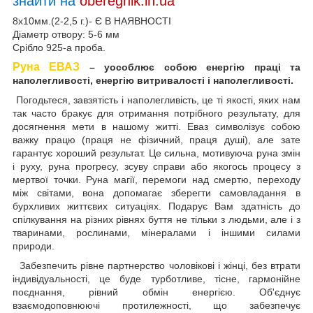
знайти на
oberegnik.in.ua
8х10мм.(2-2,5 г.)- Є В НАЯВНОСТІ
Діаметр отвору: 5-6 мм
Срібло 925-а проба.
Руна ЕВАЗ
– уособлює собою енергію праці та
наполегливості, енергію витривалості і наполегливості.
Погодьтеся, завзятість і наполегливість, це ті якості, яких нам
так часто бракує для отримання потрібного результату, для
досягнення мети в нашому житті. Еваз символізує собою
важку працю (праця не фізичний, праця душі), але зате
гарантує хороший результат. Це сильна, мотивуюча руна змін
і руху, руна прогресу, зсуву справи або якогось процесу з
мертвої точки. Руна магії, перемоги над смертю, переходу
між світами, вона допомагає зберегти самовладання в
бурхливих життєвих ситуаціях. Подарує Вам здатність до
спілкування на різних рівнях буття не тільки з людьми, але і з
тваринами, рослинами, мінералами і іншими силами
природи.
Забезпечить рівне партнерство чоловікові і жінці, без втрати
індивідуальності, це буде турботливе, тісне, гармонійне
поєднання, рівний обмін енергією. Об'єднує
взаємодоповнюючі протилежності, що забезпечує