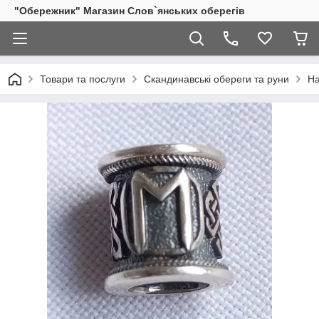
"Обережник" Магазин Слов`янських оберегів
Товари та послуги
Скандинавські обереги та руни
На