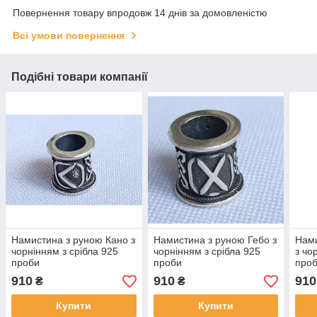
Повернення товару впродовж 14 днів за домовленістю
Всі умови повернення
Подібні товари компанії
Намистина з руною Кано з
Намистина з руною Гебо з
Нами
чорнінням з срібла 925
чорнінням з срібла 925
з чо
проби
проби
про
910
910
910
₴
₴
Купити
Купити