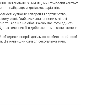
ві і встановити з ним міцний і тривалий контакт.
ння, найкраще з декількох варіантів.
дності сутності: співпраця і партнерство,
вому рівні. Глибшими значеннями є жіночі і
утності. Але це не обов'язково має бути єдність
Однак головним її відображенням є саме гармонія
й об'єднати енергії декількох особистостей, щоб
ті. Це найвищий символ сексуальної магії.