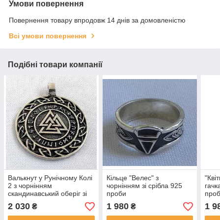
Умови повернення
Повернення товару впродовж 14 днів за домовленістю
Всі умови повернення
Подібні товари компанії
Валькнут у Рунічному Колі
Кільце "Велес" з
"Кві
2 з чорнінням
чорнінням зі срібла 925
гачк
скандинавський оберіг зі
проби
про
срібла 925 проби
2 030
1 980
1 9
₴
₴