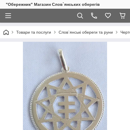
"Обережник" Магазин Слов`янських оберегів
Товари та послуги
Слов`янські обереги та руни
Черт