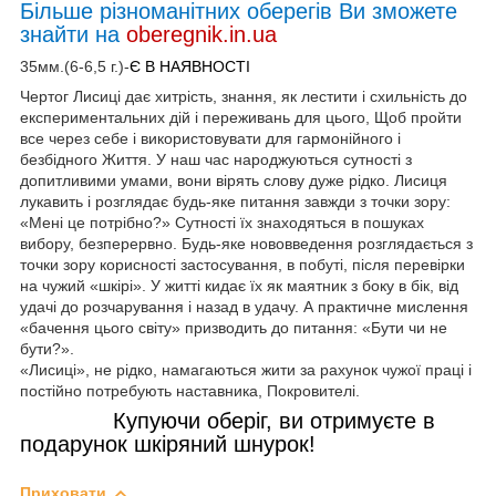
Більше різноманітних оберегів Ви зможете
знайти на
oberegnik.in.ua
35мм.(6-6,5 г.)-
Є В НАЯВНОСТІ
Чертог Лисиці дає хитрість, знання, як лестити і схильність до
експериментальних дій і переживань для цього, Щоб пройти
все через себе і використовувати для гармонійного і
безбідного Життя. У наш час народжуються сутності з
допитливими умами, вони вірять слову дуже рідко. Лисиця
лукавить і розглядає будь-яке питання завжди з точки зору:
«Мені це потрібно?» Сутності їх знаходяться в пошуках
вибору, безперервно. Будь-яке нововведення розглядається з
точки зору корисності застосування, в побуті, після перевірки
на чужий «шкірі». У житті кидає їх як маятник з боку в бік, від
удачі до розчарування і назад в удачу. А практичне мислення
«бачення цього світу» призводить до питання: «Бути чи не
бути?».
«Лисиці», не рідко, намагаються жити за рахунок чужої праці і
постійно потребують наставника, Покровителі.
Купуючи оберіг, ви отримуєте в
подарунок шкіряний шнурок!
Приховати