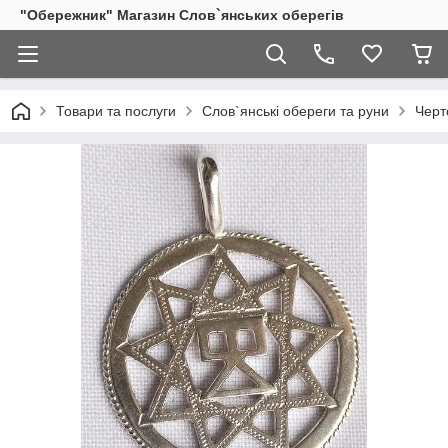
"Обережник" Магазин Слов`янських оберегів
Товари та послуги
Слов`янські обереги та руни
Черт