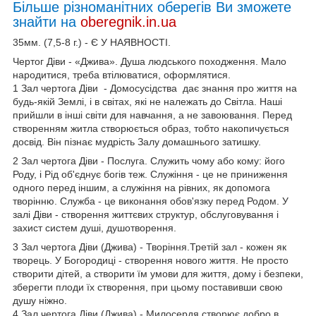
Більше різноманітних оберегів Ви зможете
знайти на
oberegnik.in.ua
35мм. (7,5-8 г.) - Є У НАЯВНОСТІ.
Чертог Діви - «Джива». Душа людського походження. Мало
народитися, треба втілюватися, оформлятися.
1 Зал чертога Діви - Домосусідства дає знання про життя на
будь-якій Землі, і в світах, які не належать до Світла. Наші
прийшли в інші світи для навчання, а не завоювання. Перед
створенням житла створюється образ, тобто накопичується
досвід. Він пізнає мудрість Залу домашнього затишку.
2 Зал чертога Діви - Послуга. Служить чому або кому: його
Роду, і Рід об'єднує богів теж. Служіння - це не приниження
одного перед іншим, а служіння на рівних, як допомога
творінню. Служба - це виконання обов'язку перед Родом. У
залі Діви - створення життєвих структур, обслуговування і
захист систем душі, душотворення.
3 Зал чертога Діви (Джива) - Творіння.Третій зал - кожен як
творець. У Богородиці - створення нового життя. Не просто
створити дітей, а створити їм умови для життя, дому і безпеки,
зберегти плоди їх створення, при цьому поставивши свою
душу ніжно.
4 Зал чертога Діви (Джива) - Милосердя створює добро в