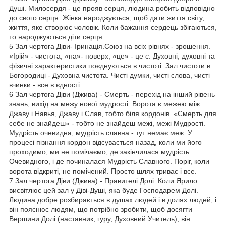
Душі. Милосердя - це прояв серця, людина робить відповідно
до свого серця. Жінка народжується, щоб дати життя світу,
життя, яке створює чоловік. Коли бажання сердець збігаються,
то народжуються діти серця.
5 Зал чертога Діви- Іринація.Союз на всіх рівнях - зрошення.
«Iрій» - чистота, «на»- поверх, «цe» - це є. Духовні, духовні та
фізичні характеристики поєднуються в чистоті. Зал чистоти в
Богородиці - Духовна чистота. Чисті думки, чисті слова, чисті
вчинки - все в єдності.
6 Зал чертога Діви (Джива) - Смерть - перехід на інший рівень
знань, вихід на межу нової мудрості. Ворота є межею між
Джаву і Навья, Джаву і Слав, тобто біля кордонів. «Смерть для
себе не знайдеш» - тобто не знайдеш межі, межі Мудрості.
Мудрість очевидна, мудрість славна - тут немає меж. У
процесі пізнання кордон відсувається назад, коли ми його
проходимо, ми не помічаємо, де закінчилася мудрість
Очевидного, і де починалася Мудрість Славного. Поріг, коли
ворота відкриті, не помічений. Просто шлях триває і все.
7 Зал чертога Діви (Джива) - Правителі Долі. Коли Ярило
висвітлює цей зал у Діві-Душі, яка буде Господарем Долі.
Людина добре розбирається в душах людей і в долях людей, і
він пояснює людям, що потрібно зробити, щоб досягти
Вершини Долі (наставник, гуру, Духовний Учитель), він