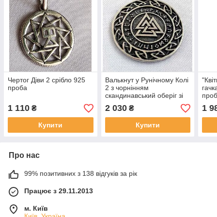
Чертог Діви 2 срібло 925
Валькнут у Рунічному Колі
"Кві
проба
2 з чорнінням
гачк
скандинавський оберіг зі
про
срібла 925 проби
1 110
2 030
1 9
₴
₴
Купити
Купити
Про нас
99% позитивних з 138 відгуків за рік
Працює з 29.11.2013
м. Київ
Київ, Україна