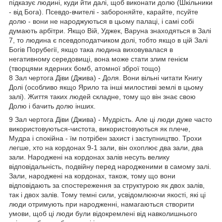
підказує людині, куди йти далі, щоб виконати долю (Шкільники
- від Бога). Псевдо-вчителі - забороняйте, карайте, псуйте
долю - вони не народжуються в цьому палаці, і самі собі
думають арбітри. Якщо Вій, Уджек, Варуна знаходяться в Залі
7, то людина є псевдоподатчиком долі, тобто якщо в цій Залі
Богів Порубегії, якщо така людина виховувалася в
негативному середовищі, вона може стати злим генієм
(творцями ядерних бомб, атомної зброї тощо)
8 Зал чертога Діви (Джива) - Доля. Вони вільні читати Книгу
Долі (особливо якщо Ярило та інші милостиві землі в цьому
залі). Життя таких людей складне, тому що він знає свою
Долю і бачить долю інших.
9 Зал чертога Діви (Джива) - Мудрість. Але ці люди дуже часто
використовуються-чистота, використовуються як плече,
Мудра і спокійна - їм потрібен захист і заступництво. Трохи
легше, хто на кордонах 9-1 зали, він охоплює два зали, два
зали. Народжені на кордонах залів несуть велику
відповідальність, подвійну перед народженими в самому залі.
Зали, народжені на кордонах, також, тому що вони
відповідають за спостереження за структурою як двох залів,
так і двох залів. Тому темні сили, усвідомлюючи якості, які ці
люди отримують при народженні, намагаються створити
умови, щоб ці люди були відокремлені від навколишнього