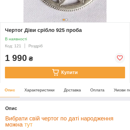
Чертог Діви срібло 925 проба
В наявності
Код: 121
Роздріб
1 990
₴
Купити
Опис
Характеристики
Доставка
Оплата
Умови п
Опис
В
ибрати свій чертог по даті народження
можна
тут