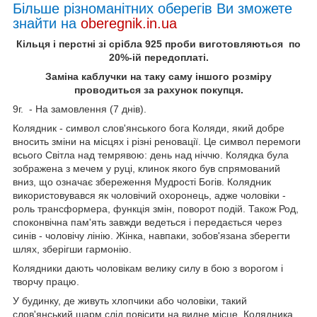
Більше різноманітних оберегів Ви зможете
знайти на
oberegnik.in.ua
Кільця і перстні зі срібла 925 проби виготовляються по
20%-ій передоплаті.
Заміна каблучки на таку саму іншого розміру
проводиться за рахунок покупця.
9г. - На замовлення (7 днів).
Колядник - символ слов'янського бога Коляди, який добре
вносить зміни на місцях і різні реновації. Це символ перемоги
всього Світла над темрявою: день над ніччю. Колядка була
зображена з мечем у руці, клинок якого був спрямований
вниз, що означає збереження Мудрості Богів. Колядник
використовувався як чоловічий охоронець, адже чоловіки -
роль трансформера, функція змін, поворот подій. Також Род,
споконвічна пам'ять завжди ведеться і передається через
синів - чоловічу лінію. Жінка, навпаки, зобов'язана зберегти
шлях, зберігши гармонію.
Колядники дають чоловікам велику силу в бою з ворогом і
творчу працю.
У будинку, де живуть хлопчики або чоловіки, такий
слов'янський шарм слід повісити на видне місце. Колядника