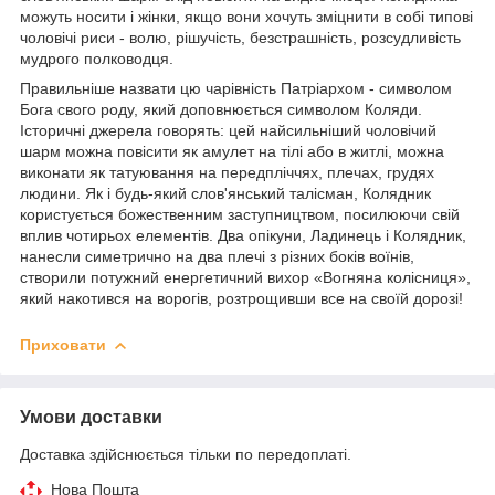
можуть носити і жінки, якщо вони хочуть зміцнити в собі типові
чоловічі риси - волю, рішучість, безстрашність, розсудливість
мудрого полководця.
Правильніше назвати цю чарівність Патріархом - символом
Бога свого роду, який доповнюється символом Коляди.
Історичні джерела говорять: цей найсильніший чоловічий
шарм можна повісити як амулет на тілі або в житлі, можна
виконати як татуювання на передпліччях, плечах, грудях
людини. Як і будь-який слов'янський талісман, Колядник
користується божественним заступництвом, посилюючи свій
вплив чотирьох елементів. Два опікуни, Ладинець і Колядник,
нанесли симетрично на два плечі з різних боків воїнів,
створили потужний енергетичний вихор «Вогняна колісниця»,
який накотився на ворогів, розтрощивши все на своїй дорозі!
Приховати
Умови доставки
Доставка здійснюється тільки по передоплаті.
Нова Пошта