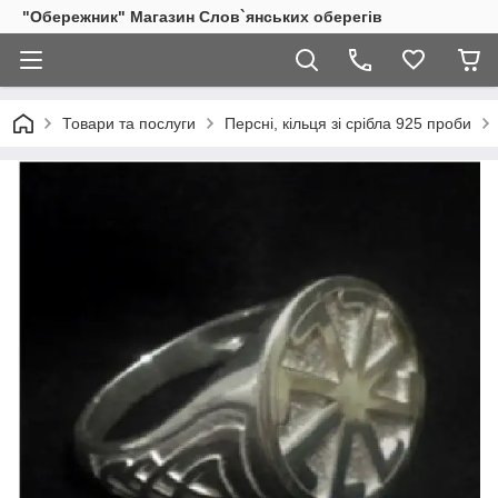
"Обережник" Магазин Слов`янських оберегів
Товари та послуги
Персні, кільця зі срібла 925 проби