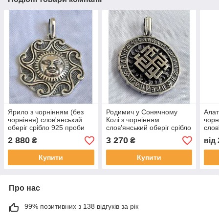
Ярило з чорнінням (без
Родимич у Сонячному
Алат
чорніння) слов'янський
Колі з чорнінням
чорн
оберіг срібло 925 проби
слов'янський оберіг срібло
слов
925 проби
925 
2 880
3 270
₴
₴
від
Купити
Купити
Про нас
99% позитивних з 138 відгуків за рік