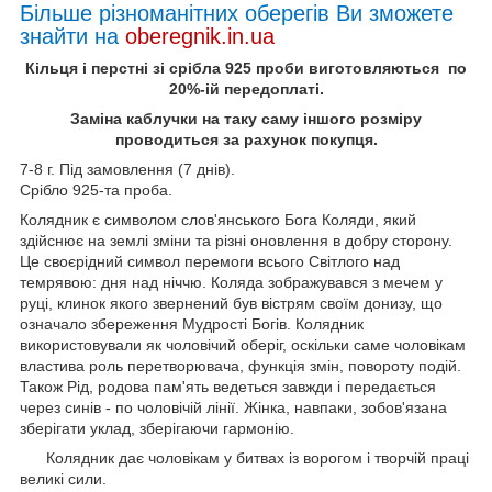
Більше різноманітних оберегів Ви зможете
знайти на
oberegnik.in.ua
Кільця і перстні зі срібла 925 проби виготовляються по
20%-ій передоплаті.
Заміна каблучки на таку саму іншого розміру
проводиться за рахунок покупця.
7-8 г. Під замовлення (7 днів).
Срібло 925-та проба.
Колядник є символом слов'янського Бога Коляди, який
здійснює на землі зміни та різні оновлення в добру сторону.
Це своєрідний символ перемоги всього Світлого над
темрявою: дня над ніччю. Коляда зображувався з мечем у
руці, клинок якого звернений був вістрям своїм донизу, що
означало збереження Мудрості Богів. Колядник
використовували як чоловічий оберіг, оскільки саме чоловікам
властива роль перетворювача, функція змін, повороту подій.
Також Рід, родова пам'ять ведеться завжди і передається
через синів - по чоловічій лінії. Жінка, навпаки, зобов'язана
зберігати уклад, зберігаючи гармонію.
Колядник дає чоловікам у битвах із ворогом і творчій праці
великі сили.