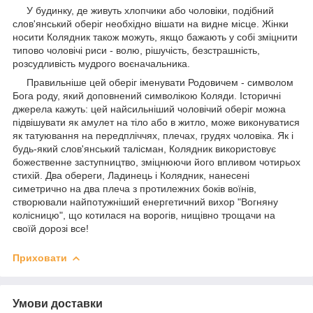
У будинку, де живуть хлопчики або чоловіки, подібний
слов'янський оберіг необхідно вішати на видне місце. Жінки
носити Колядник також можуть, якщо бажають у собі зміцнити
типово чоловічі риси - волю, рішучість, безстрашність,
розсудливість мудрого воєначальника.
Правильніше цей оберіг іменувати Родовичем - символом
Бога роду, який доповнений символікою Коляди. Історичні
джерела кажуть: цей найсильніший чоловічий оберіг можна
підвішувати як амулет на тіло або в житло, може виконуватися
як татуювання на передпліччях, плечах, грудях чоловіка. Як і
будь-який слов'янський талісман, Колядник використовує
божественне заступництво, зміцнюючи його впливом чотирьох
стихій. Два обереги, Ладинець і Колядник, нанесені
симетрично на два плеча з протилежних боків воїнів,
створювали найпотужніший енергетичний вихор "Вогняну
колісницю", що котилася на ворогів, нищівно трощачи на
своїй дорозі все!
Приховати
Умови доставки