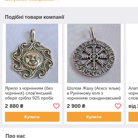
Подібні товари компанії
Ярило з чорнінням (без
Шолом Жаху (Агисх`яльм)
Алат
чорніння) слов'янський
в Рунічному колі з
чорн
оберіг срібло 925 проби
чорнінням скандинавський
слов
оберіг із срібла 925 проби
925 
2 880
2 900
₴
₴
від
Купити
Купити
Про нас