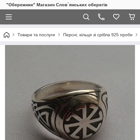
"Обережник" Магазин Слов`янських оберегів
Товари та послуги
Персні, кільця зі срібла 925 проби